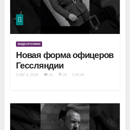
ВИДЕОРОЛИКИ
Новая форма офицеров
Гессляндии
👁
💬
АВГ 4, 2026
24
20
00:46