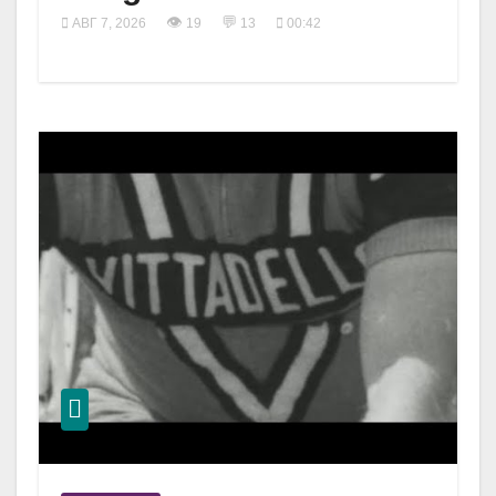
👁
💬
АВГ 7, 2026
19
13
00:42