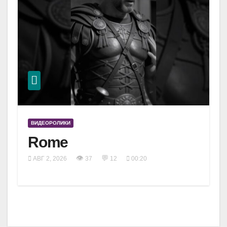
ВИДЕОРОЛИКИ
Rome
👁
💬
АВГ 2, 2026
37
12
00:20