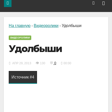
На главную
-
Видеоролики
-
Удолбыши
ВИДЕОРОЛИКИ
Удолбыши
👁
💬
0
АПР 29, 2013
130
00:00
Источник #4