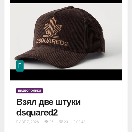
ВИДЕОРОЛИКИ
Взял две штуки
dsquared2
👁
💬
АВГ 7, 2026
25
23
02:43