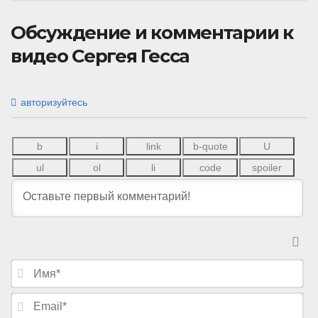
Обсуждение и комментарии к
видео Сергея Гесса
авторизуйтесь
И
м
я
E
*
m