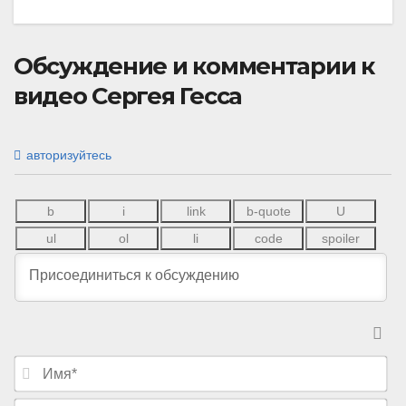
Обсуждение и комментарии к
видео Сергея Гесса
авторизуйтесь
И
м
я
E