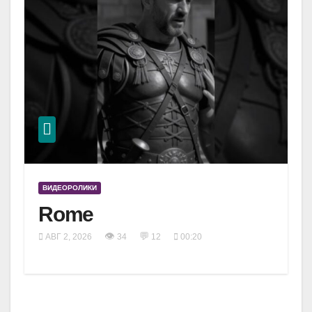
ВИДЕОРОЛИКИ
Rome
👁
💬
АВГ 2, 2026
34
12
00:20