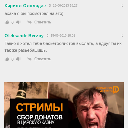
Кирилл Ололадзе
15-06-2013 18:27
ахаха я бы посмотрел на это)
Ответить
0
Oleksandr Berzoy
15-06-2013 18:01
Гавно я хотел тебе баскетболистов выслать, а вдруг ты их
так же разьебашишь.
Ответить
0