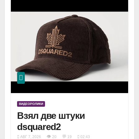
ВИДЕОРОЛИКИ
Взял две штуки
dsquared2
👁
💬
АВГ 7, 2026
20
19
02:43