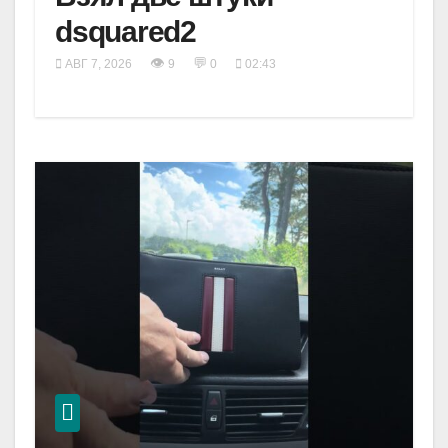
dsquared2
👁
💬
АВГ 7, 2026
9
0
02:43