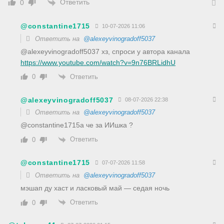
Ответить
0
@constantine1715
10-07-2026 11:06
Ответить на
@alexeyvinogradoff5037
@alexeyvinogradoff5037 хз, спроси у автора канала
https://www.youtube.com/watch?v=9n76BRLidhU
Ответить
0
@alexeyvinogradoff5037
08-07-2026 22:38
Ответить на
@alexeyvinogradoff5037
​@constantine1715а че за ИИшка ?
Ответить
0
@constantine1715
07-07-2026 11:58
Ответить на
@alexeyvinogradoff5037
мэшап ду хаст и ласковый май — седая ночь
Ответить
0