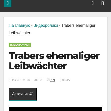
На главную
-
Видеоролики
-
Trabers ehemaliger
Leibwächter
ВИДЕОРОЛИКИ
Trabers ehemaliger
Leibwächter
👁
💬
19
ИЮЛ 6, 2026
80
00:45
Источник #1