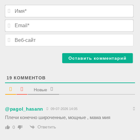
И
м
я
E
*
m
a
В
i
е
l
б
*
-
с
а
й
т
19
КОММЕНТОВ
Новые
@pagol_hasann
09-07-2026 14:05
Плечи конечно широченные, мощные , мама мия
Ответить
0