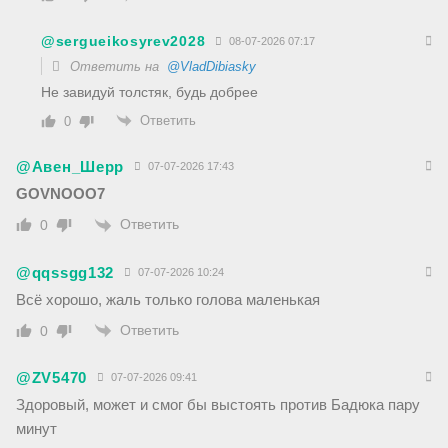
@sergueikosyrev2028
08-07-2026 07:17
Ответить на
@VladDibiasky
Не завидуй толстяк, будь добрее
Ответить
0
@Авен_Шерр
07-07-2026 17:43
GOVNOOO7
Ответить
0
@qqssgg132
07-07-2026 10:24
Всё хорошо, жаль только голова маленькая
Ответить
0
@ZV5470
07-07-2026 09:41
Здоровый, может и смог бы выстоять против Бадюка пару
минут