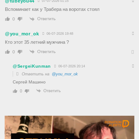
@tubeyou44
07-07-2026 01:15
Вспоминает как у Трабера на воротах стоял
Ответить
0
@you_mor_ok
06-07-2026 19:48
Кто этот 35 летний мужчина ?
Ответить
0
@SergeiKunman
06-07-2026 20:14
Ответить на
@you_mor_ok
Сергей Машино
Ответить
0