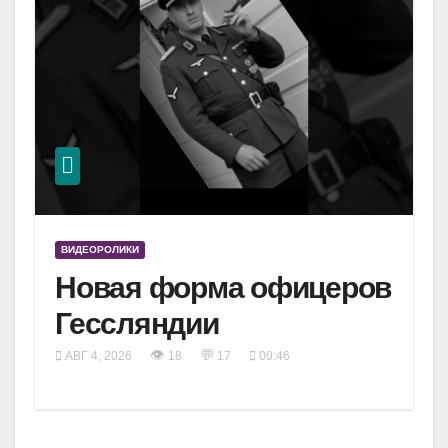
ВИДЕОРОЛИКИ
Новая форма офицеров
Гессляндии
👁
💬
АВГ 4, 2026
18
17
00:46