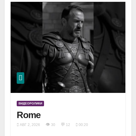
ВИДЕОРОЛИКИ
Rome
👁
💬
АВГ 2, 2026
30
12
00:20