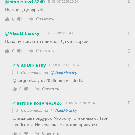
@stanislavd.3340
08-07-2026 20:29
Ну царь, царррь🎉
Ответить
0
@VladDibiasky
07-07-2026 21:48
Парашу какую-то снимает Да ун старый
Ответить
0
@VladDibiasky
08-07-2026 15:04
Ответить на
@VladDibiasky
@sergueikosyrev2028поплачь dodik
Ответить
0
@sergueikosyrev2028
08-07-2026 07:20
Ответить на
@VladDibiasky
Слышишь придурок! Что хочу то и снимаю. Твои
проблемы. Не хочешь не смотри придурок
Ответить
0