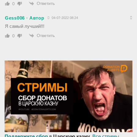
Ответить
0
Gess006 · Автор
04-07-2022 08:24
Я самый лучший!!!
Ответить
0
Поддержите сбор
в
Царскую казну
.
Все стримы