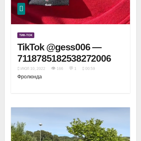
ТИК-ТОК
TikTok @gess006 —
7118785182538272006
👁
💬
ИЮЛ 10, 2022
166
1
00:59
Фролюнда