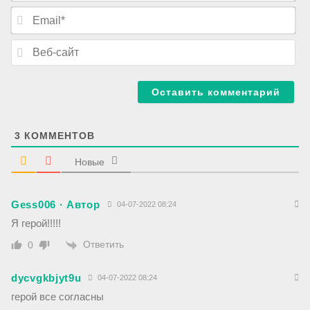
я
E
*
m
a
В
i
е
l
б
*
-
с
а
й
т
3
КОММЕНТОВ
Новые
Gess006 · Автор
04-07-2022 08:24
Я герой!!!!!
Ответить
0
dycvgkbjyt9u
04-07-2022 08:24
герой все согласны