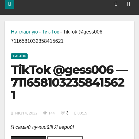
На главную
-
Тик-Ток
-
TikTok @gess006 —
7116581032358415621
ТИК-ТОК
TikTok @gess006 —
711658103235841562
1
👁
💬
3
ИЮЛ 4, 2022
144
00:15
Я самый лучший!!! Я герой!