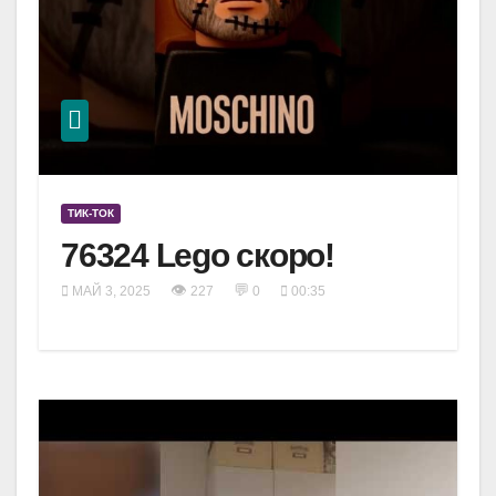
ТИК-ТОК
76324 Lego скоро!
👁
💬
МАЙ 3, 2025
227
0
00:35