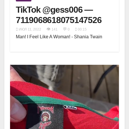
TikTok @gess006 —
7119068618075147526
👁
💬
ИЮЛ 11, 2022
141
0
00:15
Man! I Feel Like A Woman! - Shania Twain