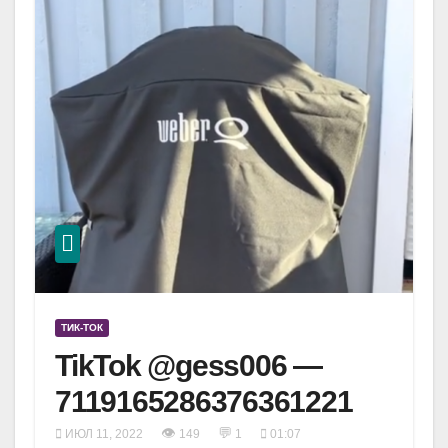
ТИК-ТОК
TikTok @gess006 —
7119165286376361221
👁
💬
ИЮЛ 11, 2022
149
1
01:07