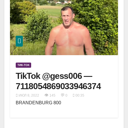
ТИК-ТОК
TikTok @gess006 —
7118054869033946374
👁
💬
ИЮЛ 8, 2022
145
0
00:35
BRANDENBURG 800