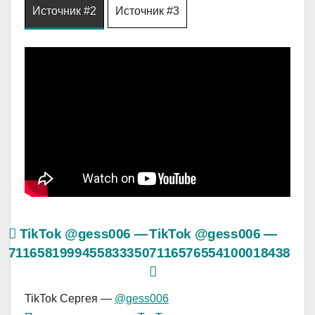
Источник #2
Источник #3
TikTok @gess006 —
TikTok @gess006 —
7116581999455833350
7116576554100018438
TikTok Сергея —
@gess006