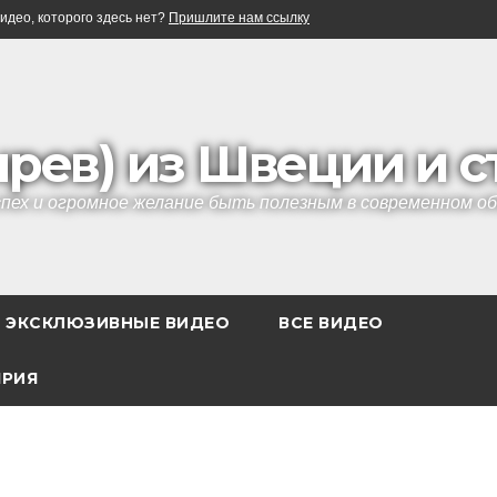
идео, которого здесь нет?
Пришлите нам ссылку
ырев) из Швеции и 
успех и огромное желание быть полезным в современном 
ЭКСКЛЮЗИВНЫЕ ВИДЕО
ВСЕ ВИДЕО
ЯРИЯ