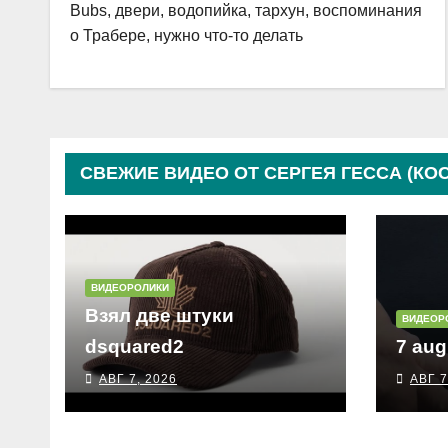
Bubs, двери, водопийка, тархун, воспоминания
о Трабере, нужно что-то делать
СВЕЖИЕ ВИДЕО ОТ СЕРГЕЯ ГЕССА (КО
ВИДЕОРОЛИКИ
Взял две штуки
ВИДЕОР
dsquared2
7 aug
АВГ 7, 2026
АВГ 7