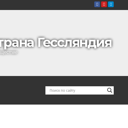
страна Гессляндия
обществе