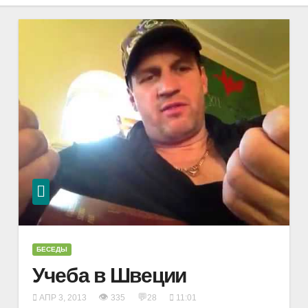
БЕСЕДЫ
Учеба в Швеции
👁
💬
АПР 3, 2013
335
28
11:01