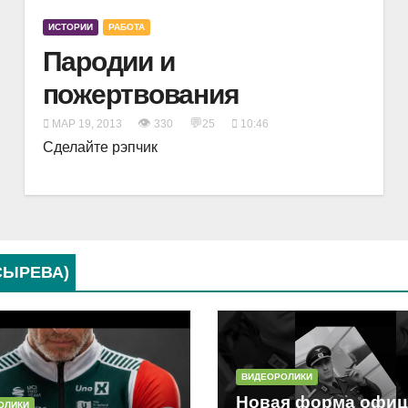
ИСТОРИИ
РАБОТА
Пародии и
пожертвования
👁
💬
МАР 19, 2013
330
25
10:46
Сделайте рэпчик
СЫРЕВА)
ВИДЕОРОЛИКИ
Новая форма офиц
ОЛИКИ