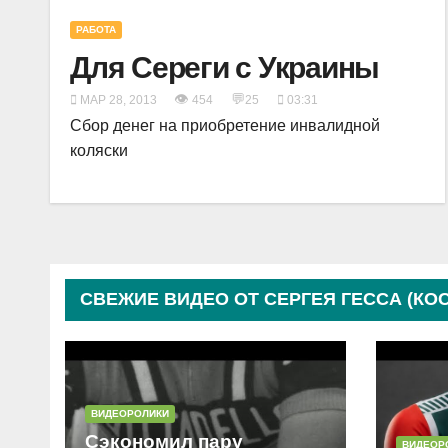
РАБОТА
Для Сереги с Украины
👁
💬
МАР 28, 2013
454
25
03:31
Сбор денег на приобретение инвалидной
коляски
СВЕЖИЕ ВИДЕО ОТ СЕРГЕЯ ГЕССА (КО
ВИДЕОРОЛИКИ
Сэкономил пару
ВИДЕОР