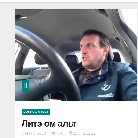
ВОПРОС-ОТВЕТ
Литэ ом альт
👁
💬
АПР 6, 2013
476
25
12:22