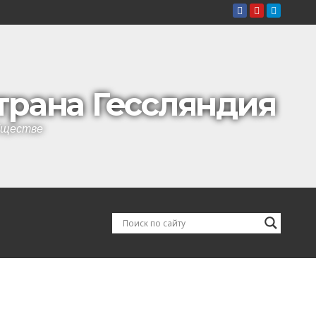
страна Гессляндия
обществе