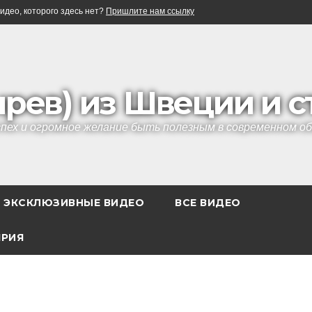
идео, которого здесь нет?
Пришлите нам ссылку
ырев) из Швеции и 
успех и огромное желание быть полезным в современном 
ЭКСКЛЮЗИВНЫЕ ВИДЕО
ВСЕ ВИДЕО
ЯРИЯ