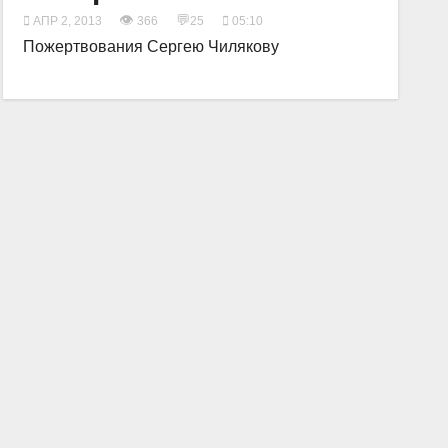
👁
💬
АПР 2, 2013
366
25
05:10
Пожертвования Сергею Чилякову