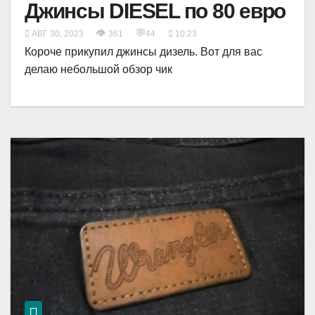
Джинсы DIESEL по 80 евро
👁
💬
АВГ 30, 2023
361
44
10:23
Короче прикупил джинсы дизель. Вот для вас
делаю небольшой обзор чик