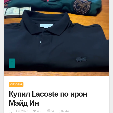
ОБЗОРЫ
Купил Lacoste по ирон
Мэйд Ин
👁
💬
ДЕК 9, 2023
400
34
07:44