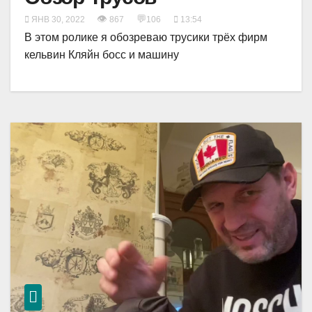
👁
💬
ЯНВ 30, 2022
867
106
13:54
В этом ролике я обозреваю трусики трёх фирм
кельвин Кляйн босс и машину