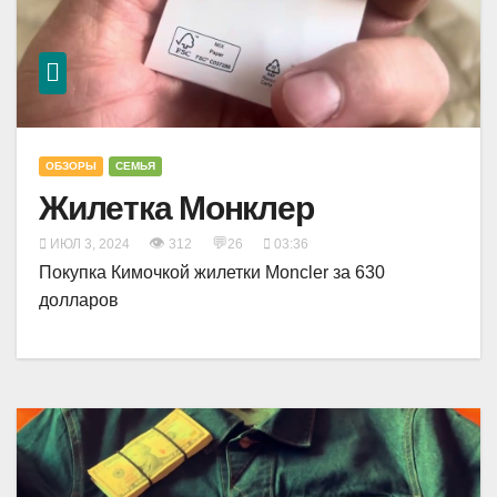
ОБЗОРЫ
СЕМЬЯ
Жилетка Монклер
👁
💬
ИЮЛ 3, 2024
312
26
03:36
Покупка Кимочкой жилетки Moncler за 630
долларов