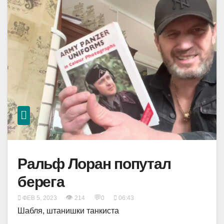
Ральф Лоран попутал
берега
👁
💬
ФЕВ 5, 2023
214
0
06:43
Шабля, штанишки танкиста