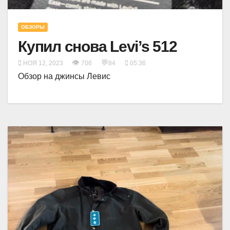
ОБЗОРЫ
Купил снова Levi’s 512
👁
💬
НОЯ 12, 2023
706
84
05:36
Обзор на джинсы Левис