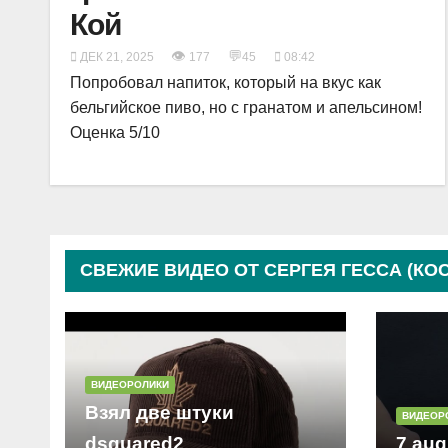
Кой
👁
💬
ДЕК 21, 2025
177
45
08:42
Попробовал напиток, который на вкус как
бельгийское пиво, но с гранатом и апельсином!
Оценка 5/10
СВЕЖИЕ ВИДЕО ОТ СЕРГЕЯ ГЕССА (КО
ВИДЕОРОЛИКИ
Взял две штуки
ВИДЕОР
dsquared2
7 aug