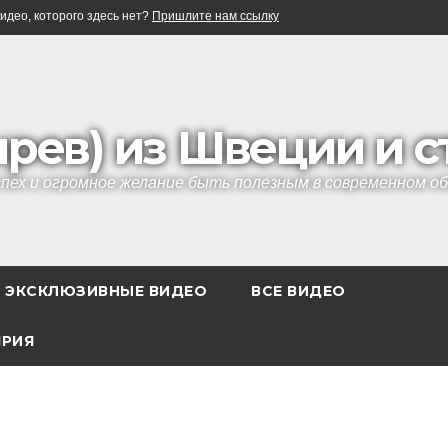
идео, которого здесь нет?
Пришлите нам ссылку
ырев) из Швеции и 
успех и огромное желание быть полезным в современном 
ЭКСКЛЮЗИВНЫЕ ВИДЕО
ВСЕ ВИДЕО
ЯРИЯ