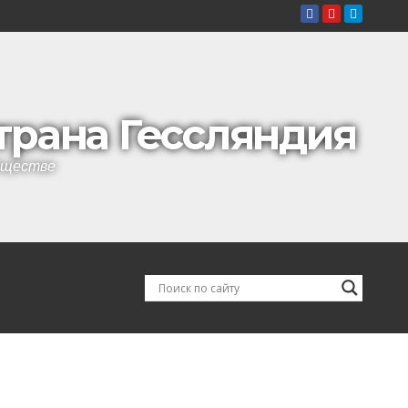
страна Гессляндия
обществе