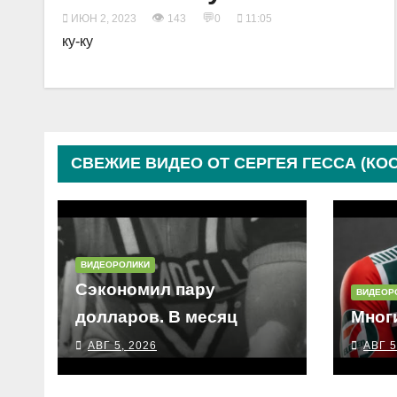
👁
💬
ИЮН 2, 2023
143
0
11:05
ку-ку
СВЕЖИЕ ВИДЕО ОТ СЕРГЕЯ ГЕССА (КО
ВИДЕОРОЛИКИ
Сэкономил пару
ВИДЕОР
долларов. В месяц
Мног
АВГ 5, 2026
АВГ 5