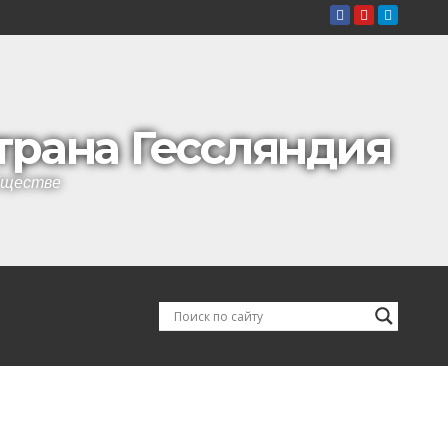
страна Гессляндия
обществе