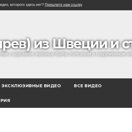
идео, которого здесь нет?
Пришлите нам ссылку
ырев) из Швеции и 
успех и огромное желание быть полезным в современном 
ЭКСКЛЮЗИВНЫЕ ВИДЕО
ВСЕ ВИДЕО
ЯРИЯ