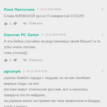
Леня Пантелеев
10-11-2014 09:08
Слава КИЕВСКОЙ русси !!! новароссия СОСИ!!!
Ответить
0
Gasovan PC Gamer
10-11-2014 08:35
А эта бабка случайно не родственница твоей Юльке? а то
губы очень похожи,
тоже уточка)))
Ответить
0
agromym
10-11-2014 07:32
укропы бомбят города с людьми, из за них погибают
мирные люди. на юго
востоке живут этнические русские, вот и началась
заваруха после майдана,
на украине много экстремистов типа правосеков и бандер,
хотят сделать