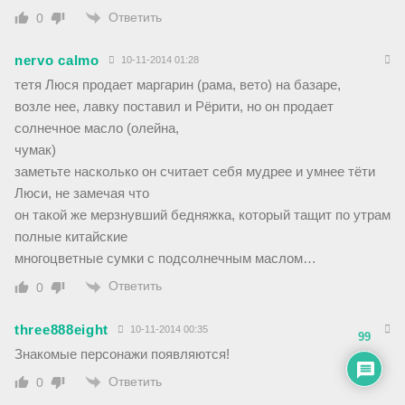
Ответить
0
nervo calmo
10-11-2014 01:28
тетя Люся продает маргарин (рама, вето) на базаре,
возле нее, лавку поставил и Рёрити, но он продает
солнечное масло (олейна,
чумак)
заметьте насколько он считает себя мудрее и умнее тёти
Люси, не замечая что
он такой же мерзнувший бедняжка, который тащит по утрам
полные китайские
многоцветные сумки с подсолнечным маслом…
Ответить
0
three888eight
10-11-2014 00:35
99
Знакомые персонажи появляются!
Ответить
0