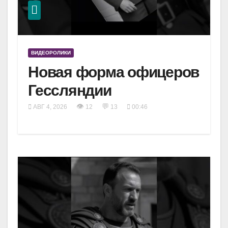
ВИДЕОРОЛИКИ
Новая форма офицеров
Гессляндии
👁
💬
АВГ 4, 2026
12
13
00:46