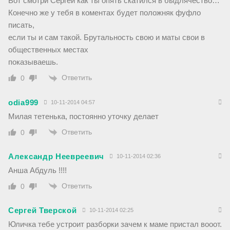
Вот смотри Сергей как ты опять скатился в быдлячество…
Конечно же у тебя в коментах будет положняк фуфло
писать,
если ты и сам такой. Брутальность свою и маты свои в
общественных местах
показываешь.
Ответить
0
odia999
10-11-2014 04:57
Милая тетенька, постоянно уточку делает
Ответить
0
Александр Неевреевич
10-11-2014 02:36
Анша Абдуль !!!!
Ответить
0
Сергей Тверской
10-11-2014 02:25
Юличка тебе устроит разборки зачем к маме пристал вооот.