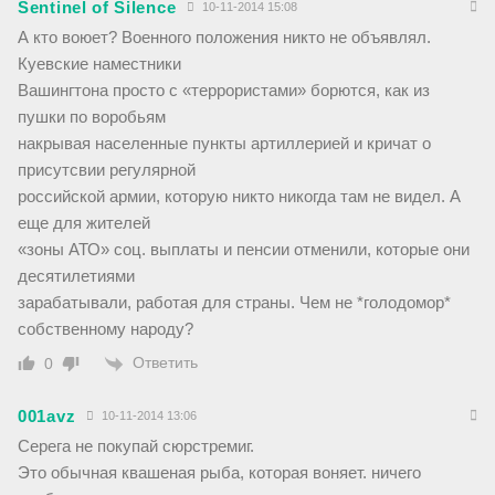
Sentinel of Silence
10-11-2014 15:08
А кто воюет? Военного положения никто не объявлял.
Куевские наместники
Вашингтона просто с «террористами» борются, как из
пушки по воробьям
накрывая населенные пункты артиллерией и кричат о
присутсвии регулярной
российской армии, которую никто никогда там не видел. А
еще для жителей
«зоны АТО» соц. выплаты и пенсии отменили, которые они
десятилетиями
зарабатывали, работая для страны. Чем не *голодомор*
собственному народу?
Ответить
0
001avz
10-11-2014 13:06
Серега не покупай сюрстремиг.
Это обычная квашеная рыба, которая воняет. ничего