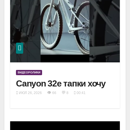
ВИДЕОРОЛИКИ
Canyon 32e тапки хочу
👁
💬
ИЮЛ 26, 2026
66
8
00:41