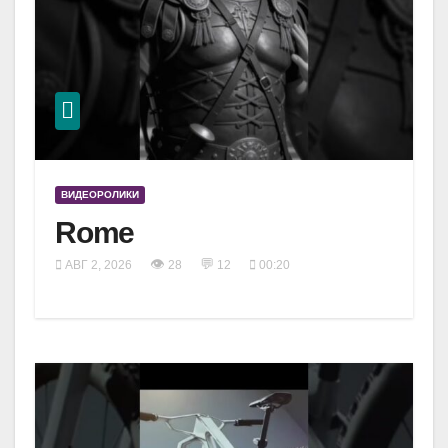
ВИДЕОРОЛИКИ
Rome
👁
💬
АВГ 2, 2026
28
12
00:20