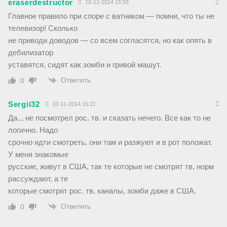
eraserdestructor
10-11-2014 15:55
Главное правило при споре с ватником — помни, что ты не
телевизор! Сколько
не приводи доводов — со всем согласятся, но как опять в
дебилизатор
уставятся, сидят как зомби и гривой машут.
Ответить
0
Sergii32
10-11-2014 15:21
Да.., не посмотрел рос. тв. и сказать нечего. Все как то не
логично. Надо
срочно идти смотреть, они там и разжуют и в рот положат.
У меня знакомые
русские, живут в США, так те которые не смотрят тв, норм
рассуждают, а те
которые смотрят рос. тв. каналы, зомби даже в США.
Ответить
0