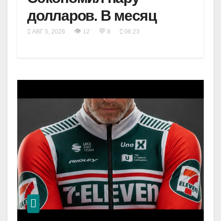
долларов. В месяц
👁
💬
АВГ 5, 2026
12
8
06:23