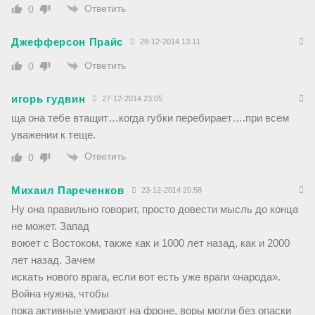
Ответить
0
Джефферсон Прайс
28-12-2014 13:11
Ответить
0
игорь гудвин
27-12-2014 23:05
ща она тебе втащит…когда губки перебирает….при всем
уважении к теще.
Ответить
0
Михаил Пареченков
23-12-2014 20:58
Ну она правильно говорит, просто довести мысль до конца
не может. Запад
воюет с Востоком, также как и 1000 лет назад, как и 2000
лет назад. Зачем
искать нового врага, если вот есть уже враги «народа».
Война нужна, чтобы
пока активные умирают на фроне, воры могли без опаски