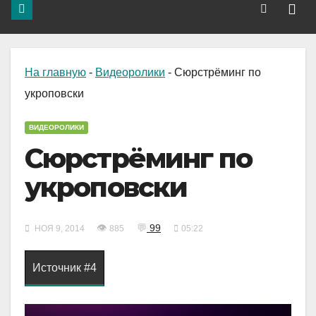
На главную
-
Видеоролики
-
Сюрстрёминг по
укроповски
ВИДЕОРОЛИКИ
Сюрстрёминг по
укроповски
👁
💬
99
НОЯ 9, 2014
885
05:22
Источник #4