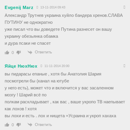
Evgenij Marz
13-11-2014 09:43
Александр Трутнев украина хуйло бандера хренов.СЛАВА
ПУТИНУ не однократно
уже писал что вы доведете Путина разнесет он вашу
украину обезьянка обамка
и дура псаки не спасет
Ответить
0
Яйце НюхНюх
11-11-2014 20:00
вы пидарасы епаные , хотя бы Анатолия Шария
посмотрели бы (канал на ютубе
у него есть), может что и включится у вас засаленном
мозгу ! Шарий всё по
полкам раскладывает , как вас , ваше укропо ТВ наепывает
как лохов ! хотя
вы лохи и есть . лох и нищета =Усраина и укроп хахаха
Ответить
0