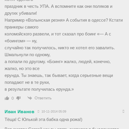
праздник в честь УПА. А вспомните как они поляков и
других убивали!
Например «Волынская резня» А события в одессе? Кстати
пранкеры самого
коломойского развели, и тот сказал про боинг «— А с
«боингом» — ну,
случайно так получилось, никто не хотел его завалить.
Шмальнули по одному,
а попали по другому. «Боинг» жалко, людей, конечно,
жалко, но это все
ерунда. Ты знаешь, так бывает, когда серьезные вещи
попадают не в те руки,
в результате получилась ерунда.»
Ответить
0
Иван Иванов
10-11-2014 05:09
Тёща! С Юлькой эта бабка одна рожа!)