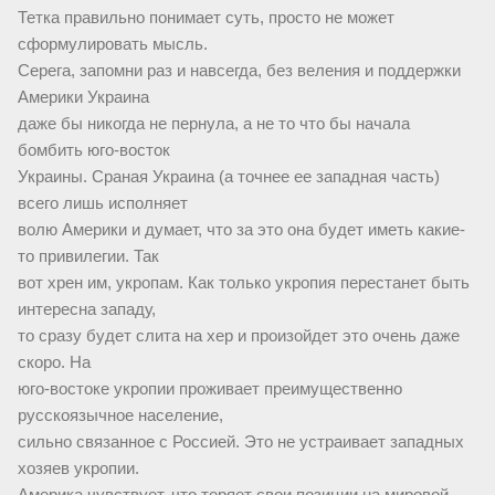
Тетка правильно понимает суть, просто не может
сформулировать мысль.
Серега, запомни раз и навсегда, без веления и поддержки
Америки Украина
даже бы никогда не пернула, а не то что бы начала
бомбить юго-восток
Украины. Сраная Украина (а точнее ее западная часть)
всего лишь исполняет
волю Америки и думает, что за это она будет иметь какие-
то привилегии. Так
вот хрен им, укропам. Как только укропия перестанет быть
интересна западу,
то сразу будет слита на хер и произойдет это очень даже
скоро. На
юго-востоке укропии проживает преимущественно
русскоязычное население,
сильно связанное с Россией. Это не устраивает западных
хозяев укропии.
Америка чувствует, что теряет свои позиции на мировой