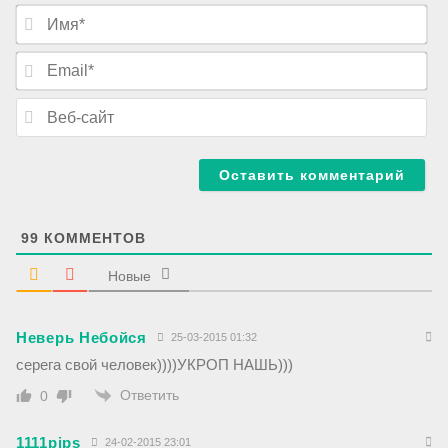
И
м
я
E
*
m
a
В
i
е
l
б
*
-
с
а
й
т
99
КОММЕНТОВ
Новые
Неверь Небойся
25-03-2015 01:32
серега свой человек))))УКРОП НАШЬ)))
Ответить
0
1111pips
24-02-2015 23:01