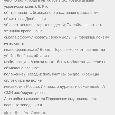
чего погибли люди в автобусе в Волновахе (взрыв
украинской мины); 8. Кто
обстреливает с безопасного расстояния гражданские
объекты на Донбассе и
убивает женщин стариков и детей; Ты поймешь, что эта
женщина права, но не
смогла сформулировать свою мысль. Ты говоришь почему
не воюют в
ивано-франковске? Воюют. Порошенко их отправляет на
убой в Донбасс, объявив
мобилизацию. А какая может быть мобилизация, если не
объявлено военное
положение? Народ используют как быдло. Украинцы
сплотились на волне
ненависти к России. Их просто дурачат и обманывают. А
СМИ зомбируют укров.
А на войне наживается Порошенко: ему принадлежат
военные заводы и т.д.
Ответить
0