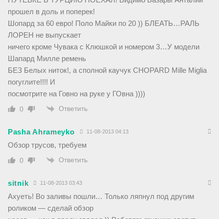
прошел в доль и поперек!
Шопард за 60 евро! Поло Майки по 20 )) БЛЕАТЬ…РАЛЬ
ЛОРЕН не выпускает
ничего кроме Чувака с Клюшкой и номером 3…У модели
Шапард Милле ремень
БЕЗ Белых ниток!, а сполной каучук CHOPARD Mille Miglia
погуглите!!!! И
посмотрите на Говно на руке у ГОвна ))))
Ответить
0
Pasha Ahrameyko
11-08-2013 04:13
Обзор трусов, требуем
Ответить
0
sitnik
11-08-2013 03:43
Ахуеть! Во заливы пошли… Только ляпнул под другим
роликом — сделай обзор