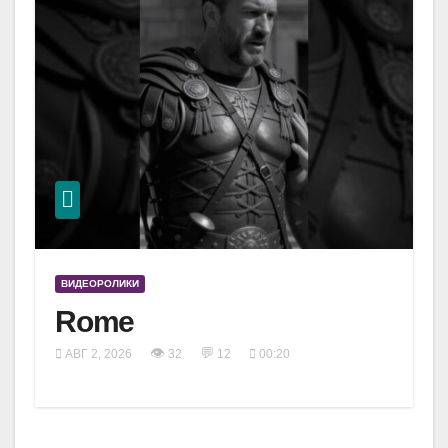
ВИДЕОРОЛИКИ
Rome
👁
💬
АВГ 2, 2026
32
12
00:20