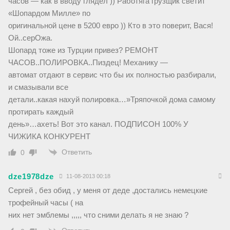
часов — как в вводу глядел )) Работяга грузщик светит
«Шопардом Милле» по
оригинальной цене в 5200 евро )) Кто в это поверит, Вася!
Ой..серОжа.
Шопард тоже из Турции привез? РЕМОНТ
ЧАСОВ..ПОЛИРОВКА..Пиздец! Механику —
автомат отдают в сервис что бы их полностью разбирали,
и смазывали все
детали..какая нахуй полировка…»Тряпочкой дома самому
протирать каждый
день»…ахеть! Вот это канал. ПОДПИСОН 100% У
ЧИЖИКА КОНКУРЕНТ
Ответить
0
dze1978dze
11-08-2013 00:18
Сергей , без обид , у меня от деде ,достались немецкие
трофейный часы ( на
них нет эмблемы ,,,,, что сними делать я не знаю ?