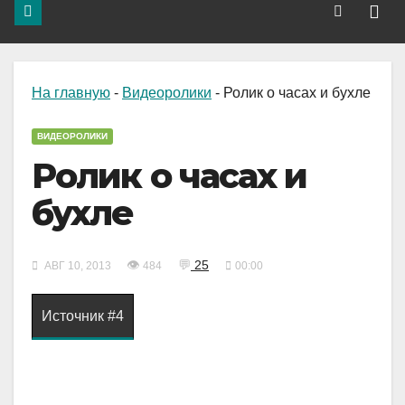
На главную
-
Видеоролики
-
Ролик о часах и бухле
ВИДЕОРОЛИКИ
Ролик о часах и
бухле
👁
💬
25
АВГ 10, 2013
484
00:00
Источник #4