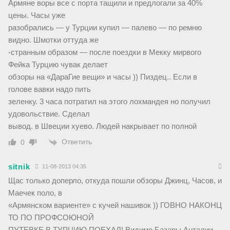
Армяне воры все с порта тащили и предлогали за 40%
цены. Часы уже
разобрались — у Турции купил — палево — по ремню
видно. Шмотки оттуда же
-странным образом — после поездки в Мекку мирвого
Фейка Турцию чувак делает
обзоры на «ДараГие вещи» и часы )) Пиздец.. Если в
голове вавки надо пить
зеленку. 3 часа потратил на этого лохмандея но получил
удовольствие. Сделал
вывод. в Швеции хуево. Людей накрывает по полной
Ответить
0
sitnik
11-08-2013 04:35
Щас только доперло, откуда пошли обзоры Джинц, Часов, и
Маечек поло, в
«Армянском вариенте» с кучей нашивок )) ГОВНО НАКОНЦ
ТО ПО ПРОФСОЮНОЙ
ПУТЕВКЕ В ТУРЦИЮ ПОЕХАЛ! Видимо Базары Анталии