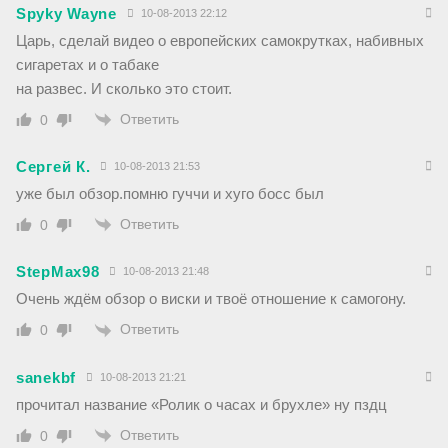
Spyky Wayne
10-08-2013 22:12
Царь, сделай видео о европейских самокрутках, набивных
сигаретах и о табаке
на развес. И сколько это стоит.
Ответить
0
Сергей К.
10-08-2013 21:53
уже был обзор.помню гуччи и хуго босс был
Ответить
0
StepMax98
10-08-2013 21:48
Очень ждём обзор о виски и твоё отношение к самогону.
Ответить
0
sanekbf
10-08-2013 21:21
прочитал название «Ролик о часах и брухле» ну пздц
Ответить
0