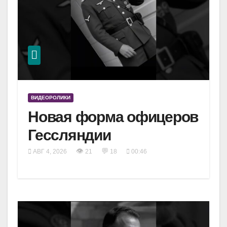
ВИДЕОРОЛИКИ
Новая форма офицеров
Гессляндии
👁
💬
АВГ 4, 2026
21
18
00:46