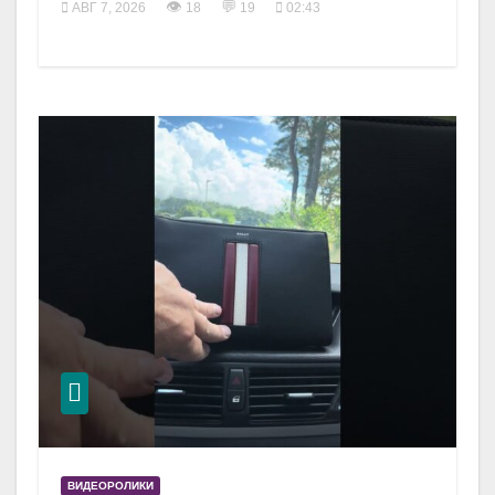
👁
💬
АВГ 7, 2026
18
19
02:43
ВИДЕОРОЛИКИ