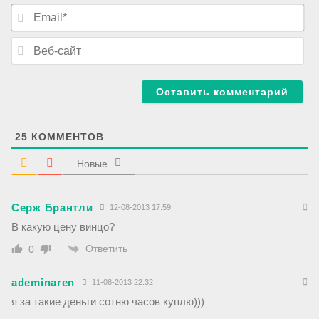
я
E
*
m
a
В
i
е
l
б
*
-
с
а
й
т
25
КОММЕНТОВ
Новые
Серж Брантли
12-08-2013 17:59
В какую цену винцо?
Ответить
0
ademinaren
11-08-2013 22:32
я за такие деньги сотню часов куплю)))