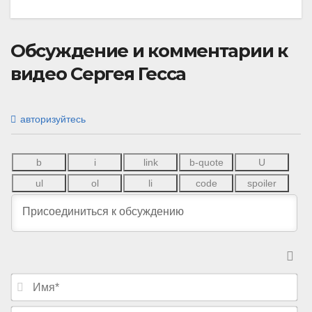
Обсуждение и комментарии к
видео Сергея Гесса
авторизуйтесь
И
м
я
E