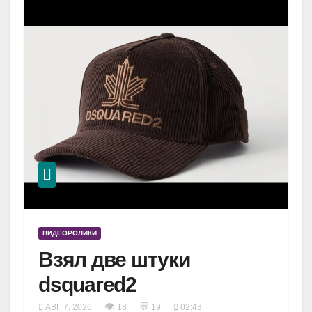
ВИДЕОРОЛИКИ
Взял две штуки
dsquared2
👁
💬
АВГ 7, 2026
18
19
02:43