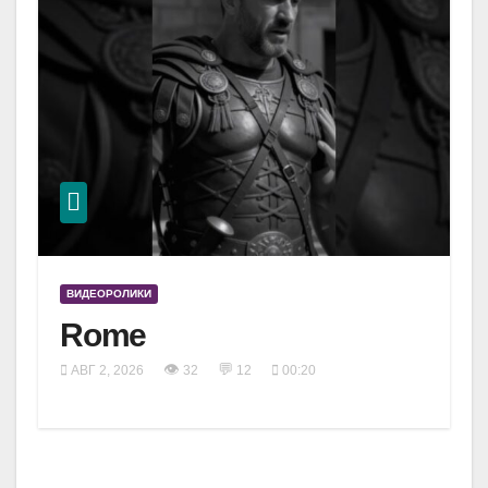
ВИДЕОРОЛИКИ
Rome
👁
💬
АВГ 2, 2026
32
12
00:20