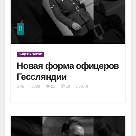
ВИДЕОРОЛИКИ
Новая форма офицеров
Гессляндии
👁
💬
АВГ 4, 2026
21
18
00:46