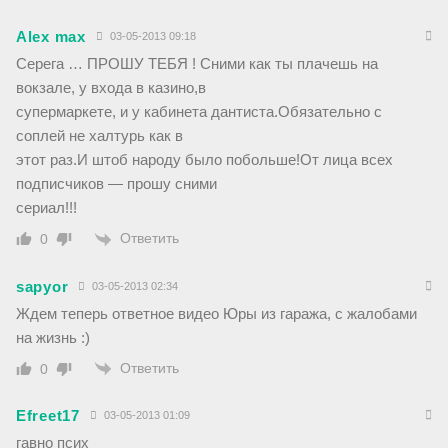
Alex max
03-05-2013 09:18
Серега … ПРОШУ ТЕБЯ ! Сними как ты плачешь на
вокзале, у входа в казино,в
супермаркете, и у кабинета дантиста.Обязательно с
соплей не халтурь как в
этот раз.И штоб народу было побольше!От лица всех
подписчиков — прошу сними
сериал!!!
Ответить
0
sapyor
03-05-2013 02:34
Ждем теперь ответное видео Юры из гаража, с жалобами
на жизнь :)
Ответить
0
Efreet17
03-05-2013 01:09
гавно псих