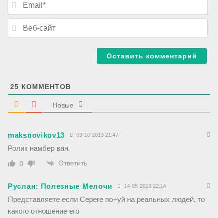
*
m
a
В
i
е
l
б
*
-
с
а
й
т
25
КОММЕНТОВ
Новые
maksnovikov13
09-10-2013 21:47
Ролик намбер ван
Ответить
0
Руслан: Полезные Мелочи
14-05-2013 22:14
Представляете если Сереге по+уй на реальных людей, то
какого отношение его