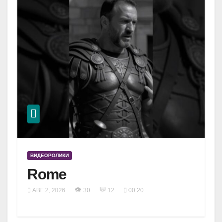
ВИДЕОРОЛИКИ
Rome
👁
💬
АВГ 2, 2026
30
12
00:20