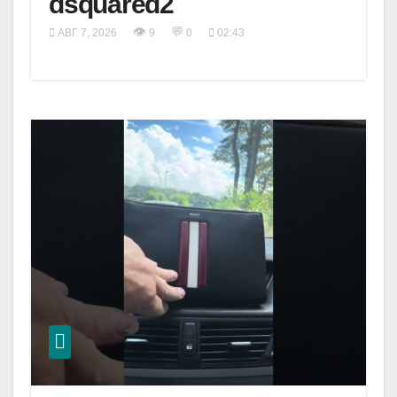
dsquared2
👁
💬
АВГ 7, 2026
9
0
02:43