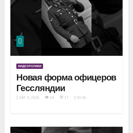
ВИДЕОРОЛИКИ
Новая форма офицеров
Гессляндии
👁
💬
АВГ 4, 2026
18
17
00:46