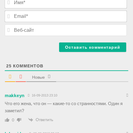
м
я
E
*
m
a
В
i
е
l
б
*
-
с
а
й
т
25
КОММЕНТОВ
Новые
makkeyn
16-09-2013 23:10
Что его жена, что он — какие-то со странностями. Один я
заметил?
Ответить
0