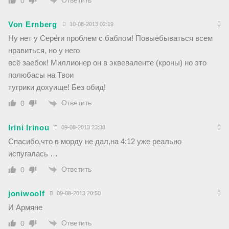
0
Von Ernberg
10-08-2013 02:19
Ну нет у Серёги проблем с баблом! Повыёбываться всем
нравиться, но у него
всё заебок! Миллионер он в эквеваленте (кроны) но это
полюбасы на Твои
тугрики дохуище! Без обид!
Ответить
0
Irini Irinou
09-08-2013 23:38
Спасибо,что в морду не дал,на 4:12 уже реально
испугалась …
Ответить
0
joniwoolf
09-08-2013 20:50
И Армяне
Ответить
0