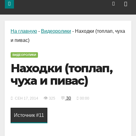
На главную
-
Видеоролики
-
Находки (топлап, чуха
и пивас)
ВИДЕОРОЛИКИ
Находки (топлап,
чуха и пивас)
👁
💬
30
СЕН 17, 2014
325
00:00
Источник #11