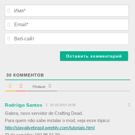
И
м
я
E
*
m
a
В
i
е
l
б
*
-
с
а
й
т
30
КОММЕНТОВ
Новые
Rodriigo Santos
18-10-2014 19:36
Galera, novo servidor de Crafting Dead.
Para quem não sabe instalar o mod, veja esse tópico:
http://stayalivebrasil.weebly.com/tutoriais.html
IP do servidor: 192.95.61.94