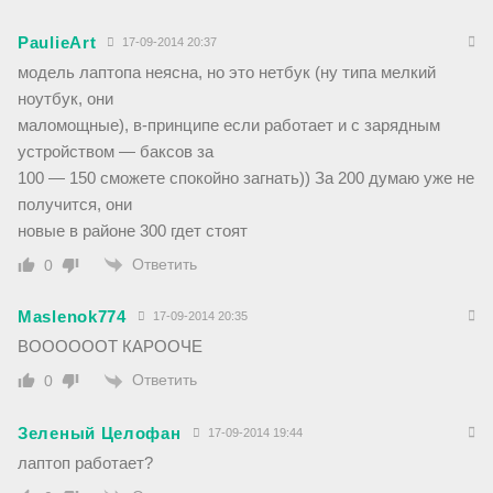
PaulieArt
17-09-2014 20:37
модель лаптопа неясна, но это нетбук (ну типа мелкий
ноутбук, они
маломощные), в-принципе если работает и с зарядным
устройством — баксов за
100 — 150 сможете спокойно загнать)) За 200 думаю уже не
получится, они
новые в районе 300 гдет стоят
Ответить
0
Maslenok774
17-09-2014 20:35
ВООООООТ КАРООЧЕ
Ответить
0
Зеленый Целофан
17-09-2014 19:44
лаптоп работает?