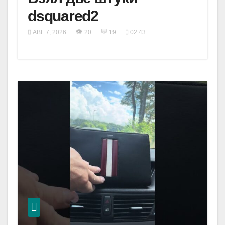
dsquared2
👁
💬
АВГ 7, 2026
20
19
02:43