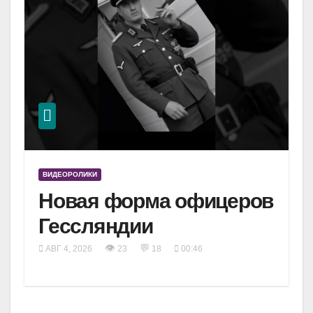
ВИДЕОРОЛИКИ
Новая форма офицеров
Гессляндии
👁
💬
АВГ 4, 2026
23
18
00:46