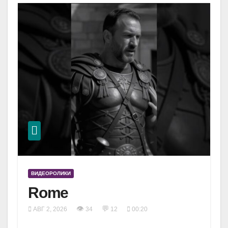
ВИДЕОРОЛИКИ
Rome
👁
💬
АВГ 2, 2026
34
12
00:20