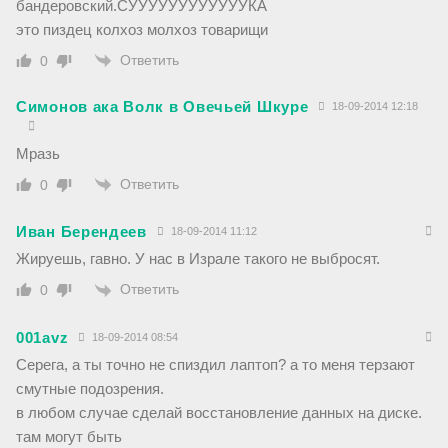
бандеровский.СУУУУУУУУУУУУКА
это пиздец колхоз молхоз товарищи
Ответить
0
Симонов ака Волк в Овечьей Шкуре
18-09-2014 12:18
Мразь
Ответить
0
Иван Берендеев
18-09-2014 11:12
Жируешь, гавно. У нас в Израле такого не выбросят.
Ответить
0
001avz
18-09-2014 08:54
Серега, а ты точно не спиздил лаптоп? а то меня терзают
смутные подозрения.
в любом случае сделай восстановление данных на диске.
там могут быть