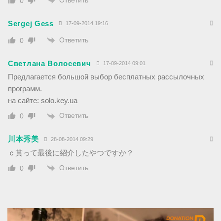
0
Sergej Gess
17-09-2014 19:16
Ответить
0
Светлана Волосевич
17-09-2014 09:01
Предлагается большой выбор бесплатных рассылочных
программ.
на сайте: solo.key.ua
Ответить
0
川本秀美
28-08-2014 09:29
ｃ賞って最後に紹介したやつですか？
Ответить
0