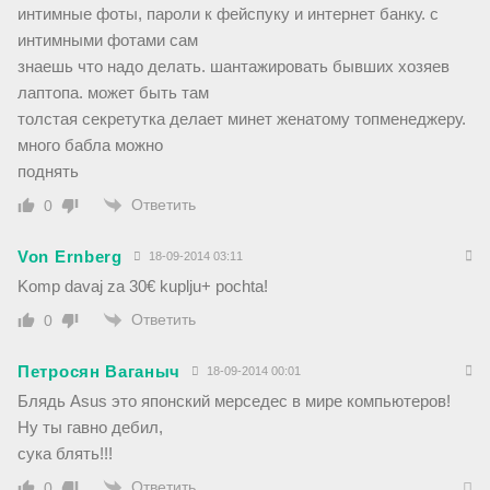
интимные фоты, пароли к фейспуку и интернет банку. с
интимными фотами сам
знаешь что надо делать. шантажировать бывших хозяев
лаптопа. может быть там
толстая секретутка делает минет женатому топменеджеру.
много бабла можно
поднять
Ответить
0
Von Ernberg
18-09-2014 03:11
Komp davaj za 30€ kuplju+ pochta!
Ответить
0
Петросян Ваганыч
18-09-2014 00:01
Блядь Asus это японский мерседес в мире компьютеров!
Ну ты гавно дебил,
сука блять!!!
Ответить
0