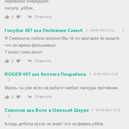
перевозил очередную
халупу ,уёбок.
Ответить
0
Голубок 007 ака Любовник СимкА
18-09-2014 12:51
Я Симоныча люблю вооооот.Вы чё по аватарке не видите
что ли мрази фальшивые
? вооот сюка вооот
Ответить
0
ROGER 007 ака Коллега Пиздабола
18-09-2014 12:28
Мразь ты уже всех на работе заебал паскуда противная.
Ответить
0
Симонов ака Волк в Овечьей Шкуре
18-09-2014 12:21
Блядь дебила кусок не знает что за фирма уёбок