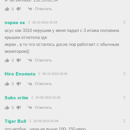
Ответить
0
порик ок
16-10-2014 16:34
асус как 3310 нерушим у меня падал с 3 итажа половина
крышки отлетела где
икран , а то что осталось досих пор работает с обычным
монитором))
Ответить
0
Hiro Enomoto
05-10-2014 20:04
Ответить
0
Subs cribe
23-09-2014 21:00
Ответить
0
Tiger Bull
20-09-2014 01:49
это нетбук , цена не выше 100- 150 евро.