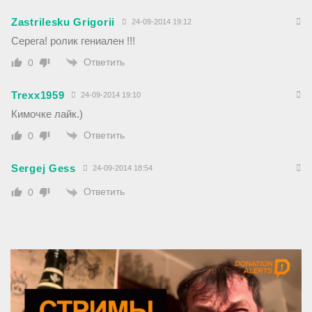
Zastrilesku Grigorii
24-09-2014 19:12
Серега! ролик гениален !!!
Ответить
0
Trexx1959
24-09-2014 19:10
Кимочке лайк.)
Ответить
0
Sergej Gess
24-09-2014 18:54
Ответить
0