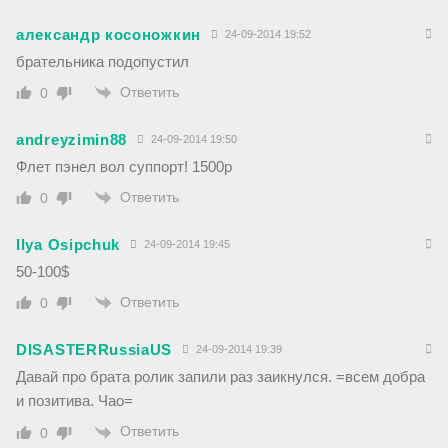
александр косоножкин
24-09-2014 19:52
брательника подопустил
Ответить
0
andreyzimin88
24-09-2014 19:50
Флет пэнел вол суппорт! 1500р
Ответить
0
Ilya Osipchuk
24-09-2014 19:45
50-100$
Ответить
0
DISASTERRussiaUS
24-09-2014 19:39
Давай про брата ролик запили раз заикнулся. =всем добра
и позитива. Чао=
Ответить
0