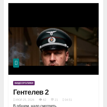
ВИДЕОРОЛИКИ
Гентелев 2
👁
💬
ИЮЛ 25, 2026
62
21
04:51
В общем, надо смотреть