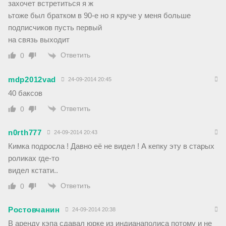
захочет встретиться я ж
ьтоже был братком в 90-е но я круче у меня больше
подписчиков пусть первый
на связь выходит
Ответить
0
mdp2012vad
24-09-2014 20:45
40 баксов
Ответить
0
n0rth777
24-09-2014 20:43
Кимка подросла ! Давно её не видел ! А кепку эту в старых
роликах где-то
видел кстати..
Ответить
0
Ростовчанин
24-09-2014 20:38
В аренду кэпа сдавал юрке из индианаполиса потому и не