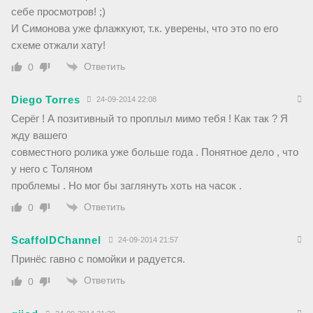
себе просмотров! ;)
И Симонова уже флажкуют, т.к. уверены, что это по его
схеме отжали хату!
Ответить
0
Diego Torres
24-09-2014 22:08
Серёг ! А позитивный то проплыл мимо тебя ! Как так ? Я
жду вашего
совместного ролика уже больше года . Понятное дело , что
у него с Толяном
проблемы . Но мог бы заглянуть хоть на часок .
Ответить
0
ScaffolDChannel
24-09-2014 21:57
Принёс гавно с помойки и радуется.
Ответить
0