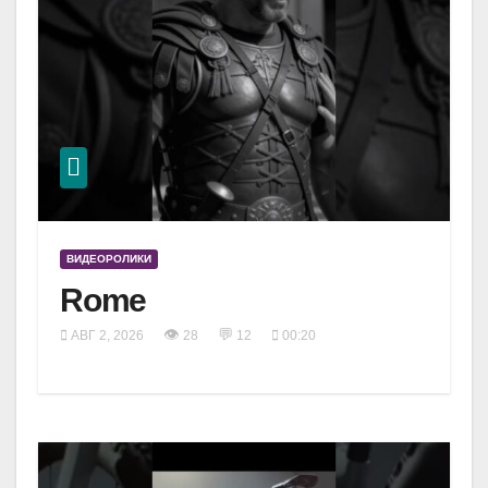
ВИДЕОРОЛИКИ
Rome
👁
💬
АВГ 2, 2026
28
12
00:20