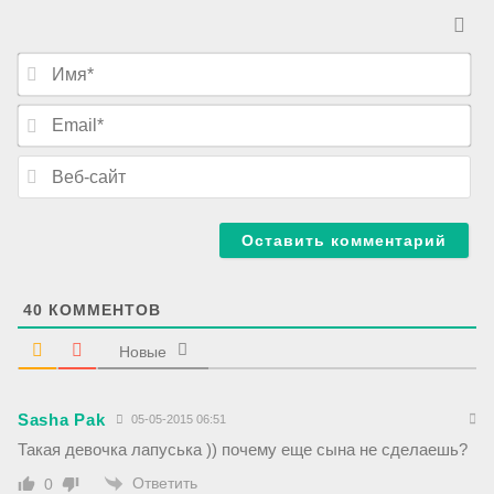
И
м
я
E
*
m
a
В
i
е
l
б
*
-
с
а
й
т
40
КОММЕНТОВ
Новые
Sasha Pak
05-05-2015 06:51
Такая девочка лапуська )) почему еще сына не сделаешь?
Ответить
0