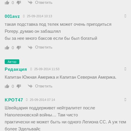
Ответить
0
001avz
25-09-2014 10:13
такая подставка под телек может очень пригодиться
Рогеру. думаю он забашлял
бы за нее много баксов если бы был богатый
Ответить
0
Автор
Редакция
25-09-2014 11:53
Капитан Южная Америка и Капитан Северная Америка.
Ответить
0
KPOT47
25-09-2014 07:14
Швейцария поддерживет нейтралитет после
Наполеоновской войны… Там чисто
практически не может быть ни одного Легиона СС. А уж тем
более Эдельвайс