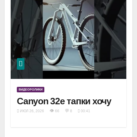
ВИДЕОРОЛИКИ
Canyon 32e тапки хочу
👁
💬
ИЮЛ 26, 2026
66
8
00:41