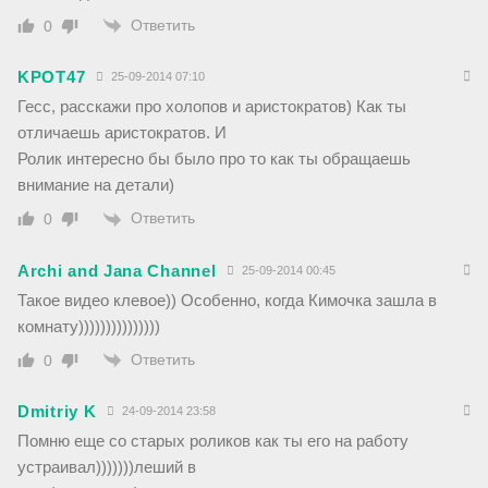
Ответить
0
KPOT47
25-09-2014 07:10
Гесс, расскажи про холопов и аристократов) Как ты
отличаешь аристократов. И
Ролик интересно бы было про то как ты обращаешь
внимание на детали)
Ответить
0
Archi and Jana Channel
25-09-2014 00:45
Такое видео клевое)) Особенно, когда Кимочка зашла в
комнату)))))))))))))))
Ответить
0
Dmitriy K
24-09-2014 23:58
Помню еще со старых роликов как ты его на работу
устраивал)))))))леший в