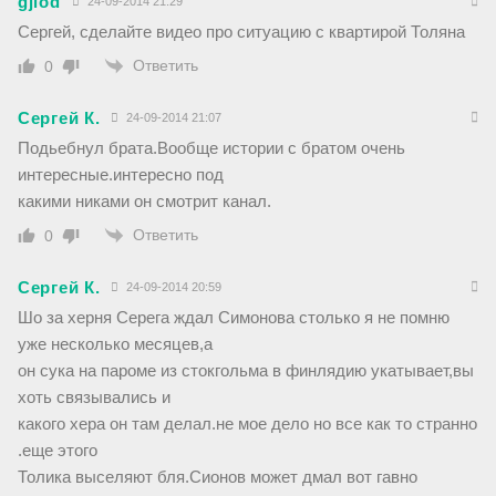
gjiod
24-09-2014 21:29
Сергей, сделайте видео про ситуацию с квартирой Толяна
Ответить
0
Сергей К.
24-09-2014 21:07
Подьебнул брата.Вообще истории с братом очень
интересные.интересно под
какими никами он смотрит канал.
Ответить
0
Сергей К.
24-09-2014 20:59
Шо за херня Серега ждал Симонова столько я не помню
уже несколько месяцев,а
он сука на пароме из стокгольма в финлядию укатывает,вы
хоть связывались и
какого хера он там делал.не мое дело но все как то странно
.еще этого
Толика выселяют бля.Сионов может дмал вот гавно