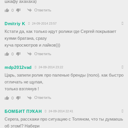
шкафу ахахаха)
Ответить
0
Dmitriy K
24-09-2014 23:57
Кстати да, как только идут ролики где Сергей покрывает
куями братана, сразу
куча просмотров и лайков)))
Ответить
0
mdp2012vad
24-09-2014 23:22
Царь, запили ролик про паленые бренды (поло). как быстро
отличать не щупая,
только взглянув !
Ответить
0
БОМБИТ ПУКАН
24-09-2014 22:41
Серега, расскажи про ситуацию с Толяном, что ты думаешь
об этом!? Набери