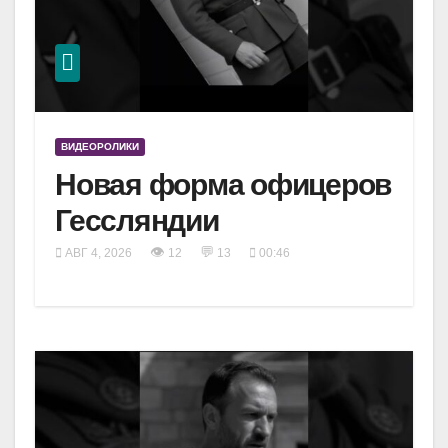
ВИДЕОРОЛИКИ
Новая форма офицеров
Гессляндии
👁
💬
АВГ 4, 2026
12
13
00:46