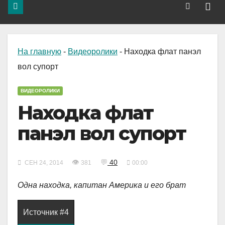
На главную
-
Видеоролики
-
Находка флат панэл
вол супорт
ВИДЕОРОЛИКИ
Находка флат
панэл вол супорт
👁
💬
40
СЕН 24, 2014
381
00:00
Одна находка, капитан Америка и его брат
Источник #4