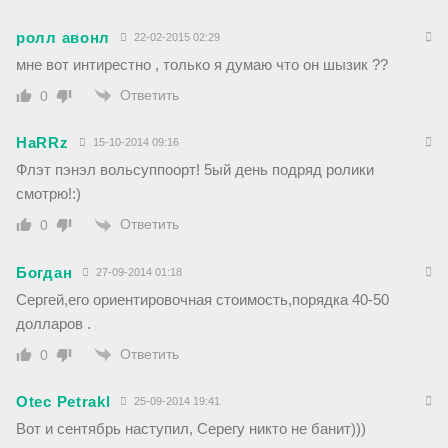
ролл авонл
22-02-2015 02:29
мне вот интирестно , только я думаю что он шызик ??
Ответить
0
HaRRz
15-10-2014 09:16
Флэт пэнэл вольсуппоорт! 5ый день подряд ролики
смотрю!:)
Ответить
0
Богдан
27-09-2014 01:18
Сергей,его ориентировочная стоимость,порядка 40-50
долларов .
Ответить
0
Otec Petrakl
25-09-2014 19:41
Вот и сентябрь наступил, Серегу никто не банит)))