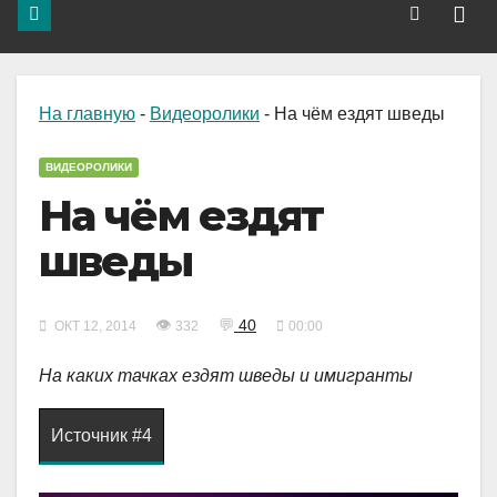
На главную
-
Видеоролики
-
На чём ездят шведы
ВИДЕОРОЛИКИ
На чём ездят
шведы
👁
💬
40
ОКТ 12, 2014
332
00:00
На каких тачках ездят шведы и имигранты
Источник #4