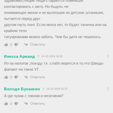
здравомыслящие люди стараются поменьше
контактировать с авто. Но быдло, не
понимающее жизни и не вылезшее из детских штанишек,
пытается перед друг
другом гнуть понт. Если мозга нет, то будет тачичка или на
крайняк тело
татуировками можно забить. Чем бы дитя не тешилось.
Ответить
0
Инесса Арманд
14-10-2014 16:02
Из-за налогов ,походу т.к. слабо верится в то,что Шведы
фапают на такое УГ.
Ответить
0
Володя Буханкин
14-10-2014 01:07
А где чувак с говном и негативом?
Ответить
0