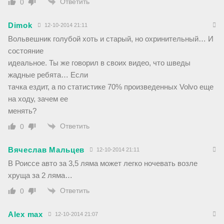
Ответить
0
Dimok
12-10-2014 21:11
Вольвешник голубой хоть и старый, но охринительный… И
состояние
идеальное. Ты же говорил в своих видео, что шведы
жадные ребята… Если
тачка ездит, а по статистике 70% произведенных Volvo еще
на ходу, зачем ее
менять?
Ответить
0
Вячеслав Мальцев
12-10-2014 21:11
В Роиссе авто за 3,5 ляма может легко ночевать возле
хруща за 2 ляма…
Ответить
0
Alex max
12-10-2014 21:07