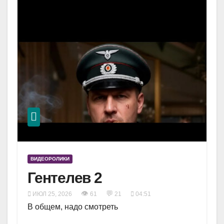
ВИДЕОРОЛИКИ
Гентелев 2
👁
💬
ИЮЛ 25, 2026
61
21
04:51
В общем, надо смотреть