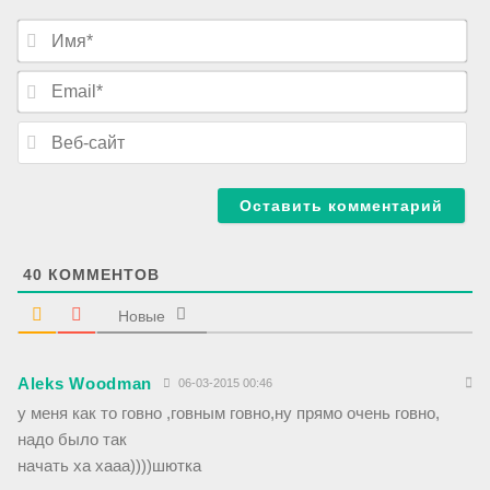
И
м
я
E
*
m
a
В
i
е
l
б
*
-
с
а
й
т
40
КОММЕНТОВ
Новые
Aleks Woodman
06-03-2015 00:46
у меня как то говно ,говным говно,ну прямо очень говно,
надо было так
начать ха хааа))))шютка