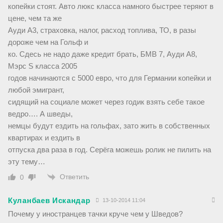
копейки стоят. Авто люкс класса намного быстрее теряют в
цене, чем та же
Ауди А3, страховка, налог, расход топлива, ТО, в разы
дороже чем на Гольф и
ко. Сдесь не надо даже кредит брать, БМВ 7, Ауди А8,
Мэрс S класса 2005
годов начинаются с 5000 евро, что для Германии копейки и
любой эмигрант,
сидящий на социале может через годик взять себе такое
ведро…. А шведы,
немцы будут ездить на гольфах, зато жить в собственных
квартирах и ездить в
отпуска два раза в год. Серёга можешь ролик не пилить на
эту тему…
Ответить
0
Куланбаев Искандар
13-10-2014 11:04
Почему у иностранцев тачки круче чем у Шведов?