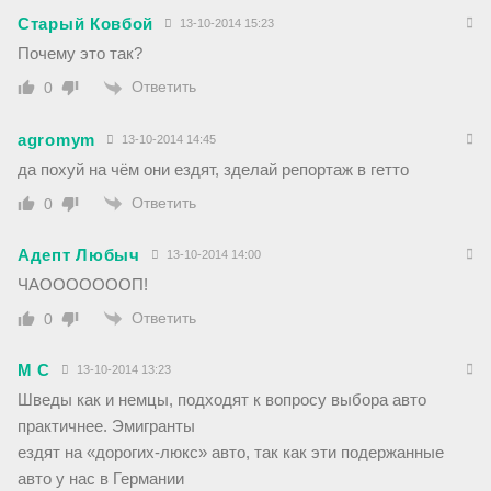
Старый Ковбой
13-10-2014 15:23
Почему это так?
Ответить
0
agromym
13-10-2014 14:45
да похуй на чём они ездят, зделай репортаж в гетто
Ответить
0
Адепт Любыч
13-10-2014 14:00
ЧАОООООООП!
Ответить
0
M C
13-10-2014 13:23
Шведы как и немцы, подходят к вопросу выбора авто
практичнее. Эмигранты
ездят на «дорогих-люкс» авто, так как эти подержанные
авто у нас в Германии