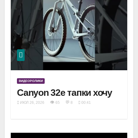
ВИДЕОРОЛИКИ
Canyon 32e тапки хочу
👁
💬
ИЮЛ 26, 2026
65
8
00:41