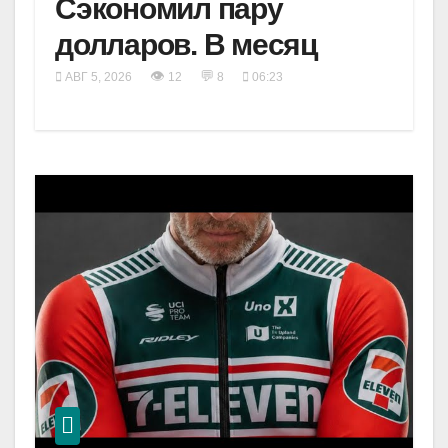
Сэкономил пару
долларов. В месяц
👁
💬
АВГ 5, 2026
12
8
06:23