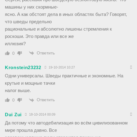
машины у них скормные-
ясно. А как обстоят дела в иных областях быта? Говорят,
что шведы предельно
рациональные и абсолютно лишены стремления к
роскоши. Это правда или все же
иллюзия?
Ответить
0
Kronstein23232
19-10-2014 10:27
Одни универсалы. Шведы практичные и экономные. На
крутые и мощные тачки
налог выше.
Ответить
0
Dui Zui
18-10-2014 00:09
Да потому что автодебилизация во всём цивилизованном
мире прошла давно. Все