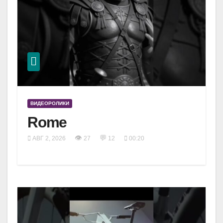
ВИДЕОРОЛИКИ
Rome
👁
💬
АВГ 2, 2026
27
12
00:20