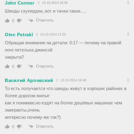
John Connor
13-10-2014 18:45
Шведы скупердяи, вот и тачки такие….
Ответить
0
Otec Petrakl
13-10-2014 17:22
Обращая внимание на детали: 0:17 — почему на правой
ноге петелька джинсой
закрыта?
Ответить
0
Василий Арловский
13-10-2014 16:48
То есть получается что шведы живут в хороших районах в
более дорогом жилье
как я понимаю,но ездят на более дешёвых машинах чем
эмигранты,очень
интересно почему-же так?)
Ответить
0