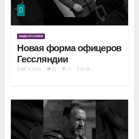
ВИДЕОРОЛИКИ
Новая форма офицеров
Гессляндии
👁
💬
АВГ 4, 2026
11
13
00:46