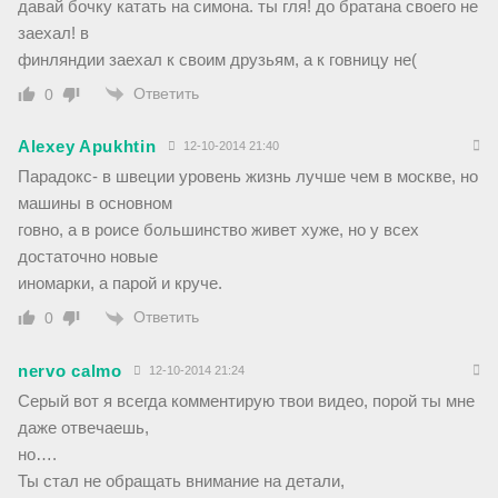
давай бочку катать на симона. ты гля! до братана своего не
заехал! в
финляндии заехал к своим друзьям, а к говницу не(
Ответить
0
Alexey Apukhtin
12-10-2014 21:40
Парадокс- в швеции уровень жизнь лучше чем в москве, но
машины в основном
говно, а в роисе большинство живет хуже, но у всех
достаточно новые
иномарки, а парой и круче.
Ответить
0
nervo calmo
12-10-2014 21:24
Серый вот я всегда комментирую твои видео, порой ты мне
даже отвечаешь,
но….
Ты стал не обращать внимание на детали,