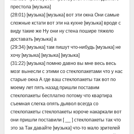
престола [музыка]
(28:01) [музыка] [музыка] вот эти окна Они самые
сложные кстати вот эти на кухне [музыка] вроде с
виду такие же Ну они ну стена пошире тяжело
доставать [музыка] а
(29:34) [музыка] там пишут что-нибудь [музыка] не
хочу [музыка] [музыка] [музыка]
(31:22) [музыка] помню давно вы мне весь весь
мозг вынесли с этими со стеклопакетами что у нас
старые окна А где ваш стеклопакеты так вот по
моему лет пять назад пришли поставим
стеклопакеты бесплатно потому что квартира
съемная слегка опять дьявол всегда со
стеклопакеты стеклопакеты короче накаркали вот
они пришли поставили [ __ ] стеклопакеты так что
это за Так давайте [музыка] что-то мало зрителей