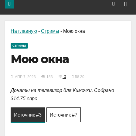
На главную
-
Стримы
-
Мою окна
СТРИМЫ
Мою окна
👁
💬
0
АПР 7, 2023
153
58:20
Донаты на телевизор для Кимочки. Собрано
314.75 евро
Источник #3
Источник #7