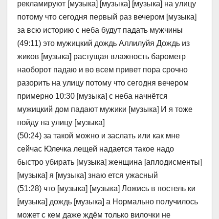
рекламируют [музыка] [музыка] [музыка] на улицу
потому что сегодня первый раз вечером [музыка]
за всю историю с неба будут падать мужчины
(49:11) это мужицкий дождь Аллилуйя Дождь из
жиков [музыка] растущая влажность барометр
наоборот падаю и во всем привет пора срочно
разорить на улицу потому что сегодня вечером
примерно 10:30 [музыка] с неба начнётся
мужицкий дом падают мужики [музыка] И я тоже
пойду на улицу [музыка]
(50:24) за такой можно и заслать или как мне
сейчас Юлечка лещей надается такое надо
быстро убирать [музыка] женщина [аплодисменты]
[музыка] я [музыка] знаю ется ужасный
(51:28) что [музыка] [музыка] Ложись в постель ки
[музыка] дождь [музыка] а Нормально получилось
может с кем даже ждём только вилочки не