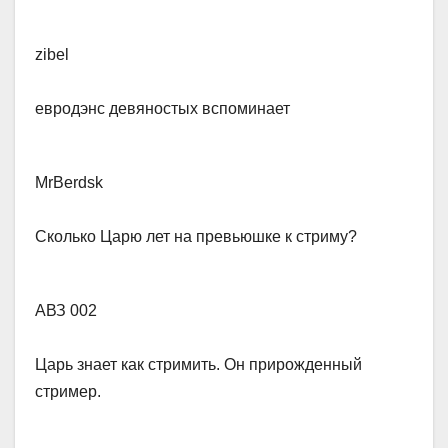
zibel​
евродэнс девяностых вспоминает
MrBerdsk
​Сколько Царю лет на превьюшке к стриму?
АВЗ 002​
Царь знает как стримить. Он прирожденный
стример.