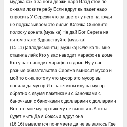
мудака как я за ноги держи царя Влад стой по
окнами ловите ребу Если вдруг выпадет надо
спросить У Сережи что за цветок у него на груди
не подсказываем это лилия Юлечка Обновите
полоску доната [музыка] Не дай Бог Серега на
пятом этаже Здравствуйте [музыка]
(15:11) [аплодисменты] [музыка] Юлечка ты мне
ставила лайк Кто у вас наводит марафон в доме
Кто у нас наводит марафон в доме Ну у нас
разные обязательства Сережа выносит мусор и
мой то окна потому что мусор это мусор вы
поняли да мусор Я с пакетиком иду на мусор
обратно с двумя пакетиками с баночками с
баночками с баночками с долларами с долларами
Вот это мое мусор никому не выносить А окна
будет мыть Да я боюсь а вдруг она
(16:16) вывалится понимаете да не вывалюсь Где