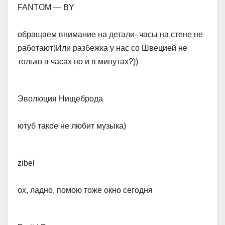
FANTOM — BY
​обращаем внимание на детали- часы на стене не
работают)Или разбежка у нас со Швецией не
только в часах но и в минутах?))
Эволюция Нищеброда
​ютуб такое не любит музыка)
zibel​
ох, ладно, помою тоже окно сегодня