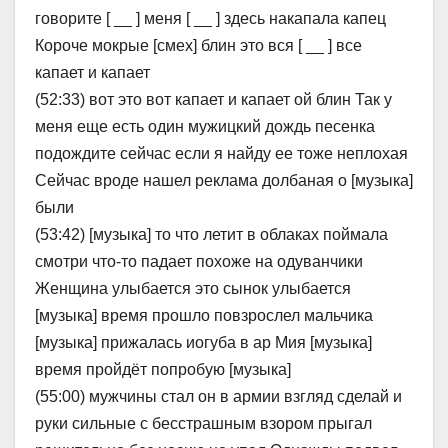
говорите [ __ ] меня [ __ ] здесь накапала капец
Короче мокрые [смех] блин это вся [ __ ] все
капает и капает
(52:33) вот это вот капает и капает ой блин Так у
меня еще есть один мужицкий дождь песенка
подождите сейчас если я найду ее тоже неплохая
Сейчас вроде нашел реклама долбаная о [музыка]
были
(53:42) [музыка] то что летит в облаках поймала
смотри что-то падает похоже на одуванчики
Женщина улыбается это сынок улыбается
[музыка] время прошло повзрослел мальчика
[музыка] прижалась иогуба в ар Мия [музыка]
время пройдёт попробую [музыка]
(55:00) мужчины стал он в армии взгляд сделай и
руки сильные с бесстрашным взором прыгал