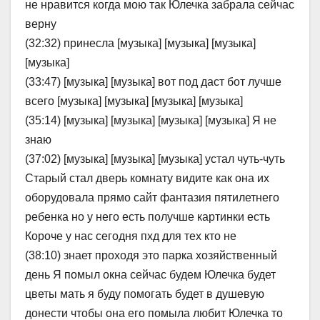
не нравится когда мою так Юлечка забрала сейчас
верну
(32:32) принесла [музыка] [музыка] [музыка]
[музыка]
(33:47) [музыка] [музыка] вот под даст бот лучше
всего [музыка] [музыка] [музыка] [музыка]
(35:14) [музыка] [музыка] [музыка] [музыка] Я не
знаю
(37:02) [музыка] [музыка] [музыка] устал чуть-чуть
Старый стал дверь комнату видите как она их
оборудовала прямо сайт фантазия пятилетнего
ребенка но у него есть получше картинки есть
Короче у нас сегодня пхд для тех кто не
(38:10) знает проходя это парка хозяйственный
день Я помыл окна сейчас будем Юлечка будет
цветы мать я буду помогать будет в душевую
донести чтобы она его помыла любит Юлечка то