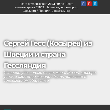
Перейти
Всего опубликовано
2103
видео. Всего
комментариев
61043
. Нашли видео, которого
к
здесь нет?
Пришлите нам ссылку
содержанию
Сергей Гесс (Косырев) из
Швеции и страна
Гессляндия
История удачливого бизнесмена. Жизнь, карьера,
успех и огромное желание быть полезным в
современном обществе