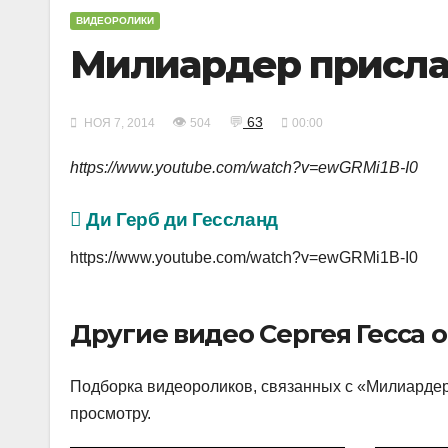
ВИДЕОРОЛИКИ
Милиардер присла
👁
💬
63
НОЯ 7, 2014
504
00:00
https://www.youtube.com/watch?v=ewGRMi1B-I0
Ди Герб ди Гессланд
https://www.youtube.com/watch?v=ewGRMi1B-I0
Другие видео Сергея Гесса 
Подборка видеороликов, связанных с «Милиардер
просмотру.