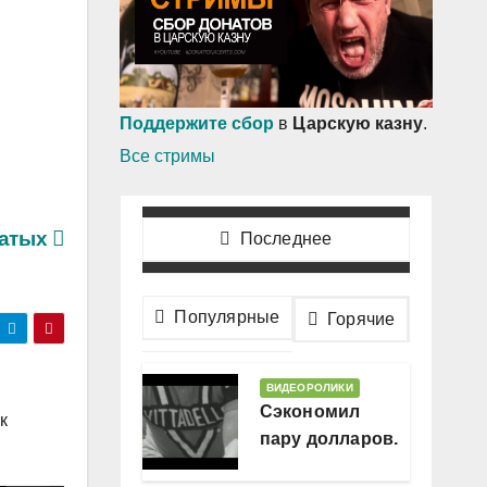
Поддержите сбор
в
Царскую казну
.
Все стримы
гатых
Последнее
Популярные
Горячие
ВИДЕОРОЛИКИ
Сэкономил
к
пару долларов.
В месяц