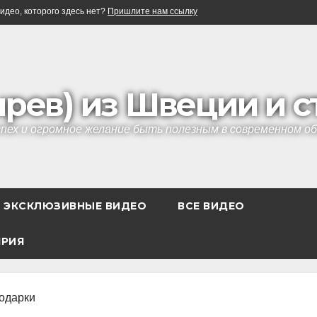
идео, которого здесь нет?
Пришлите нам ссылку
ырев) из Швеции и 
успех и огромное желание быть полезным в современном 
ЭКСКЛЮЗИВНЫЕ ВИДЕО
ВСЕ ВИДЕО
ЯРИЯ
одарки