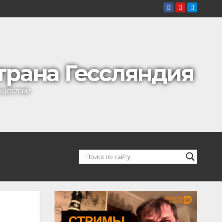
страна Гессляндия
обществе