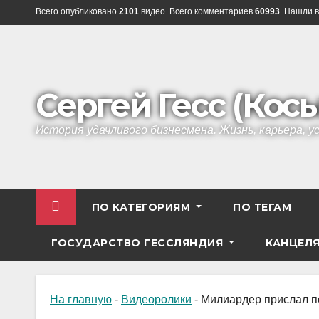
Перейти
Всего опубликовано
2101
видео. Всего комментариев
60993
. Нашли в
к
содержанию
Сергей Гесс (Кос
История удачливого бизнесмена. Жизнь, карьера, 
ПО КАТЕГОРИЯМ
ПО ТЕГАМ
ГОСУДАРСТВО ГЕССЛЯНДИЯ
КАНЦЕЛ
На главную
-
Видеоролики
-
Милиардер прислал п