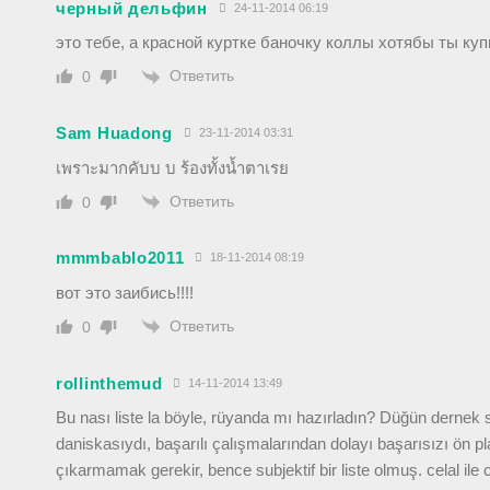
черный дельфин
24-11-2014 06:19
это тебе, а красной куртке баночку коллы хотябы ты ку
Ответить
0
Sam Huadong
23-11-2014 03:31
เพราะมากคับบ บ ร้องทั้งน้ำตาเรย
Ответить
0
mmmbablo2011
18-11-2014 08:19
вот это заибись!!!!
Ответить
0
rollinthemud
14-11-2014 13:49
Bu nası liste la böyle, rüyanda mı hazırladın? Düğün dernek
daniskasıydı, başarılı çalışmalarından dolayı başarısızı ön p
çıkarmamak gerekir, bence subjektif bir liste olmuş. celal ile