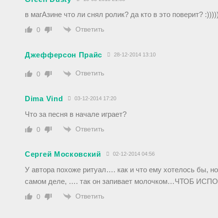
в магАзине что ли снял ролик? да кто в это поверит? :))))
Ответить
0
Джефферсон Прайс
28-12-2014 13:10
Ответить
0
Dima Vind
03-12-2014 17:20
Что за песня в начале играет?
Ответить
0
Сергей Московский
02-12-2014 04:56
У автора похоже ритуал…. как и что ему хотелось бы, но
самом деле, …. так он запивает молочком…ЧТОБ И
Ответить
0