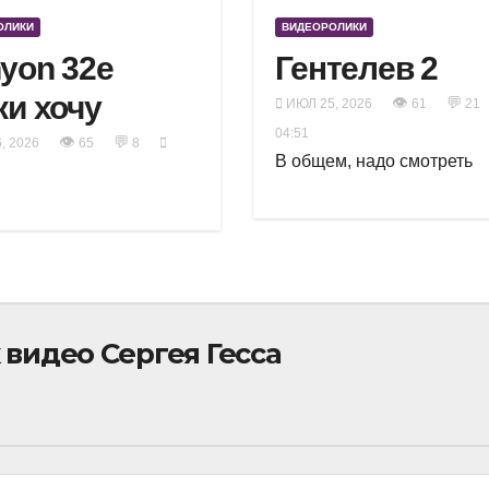
ОЛИКИ
ВИДЕОРОЛИКИ
yon 32e
Гентелев 2
ки хочу
👁
💬
ИЮЛ 25, 2026
61
21
04:51
👁
💬
, 2026
65
8
В общем, надо смотреть
видео Сергея Гесса