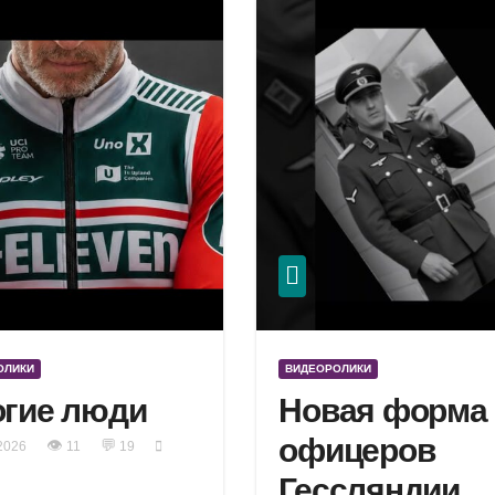
ОЛИКИ
ВИДЕОРОЛИКИ
гие люди
Новая форма
офицеров
👁
💬
2026
11
19
Гессляндии