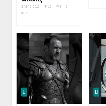
👁
💬
АВГ 5, 2026
12
8
06:23