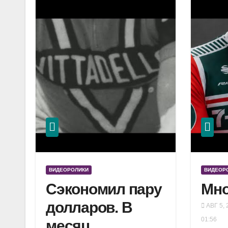
ВИДЕОРОЛИКИ
ВИДЕОР
Сэкономил пару
Мно
долларов. В
АВГ 5, 
01:56
месяц