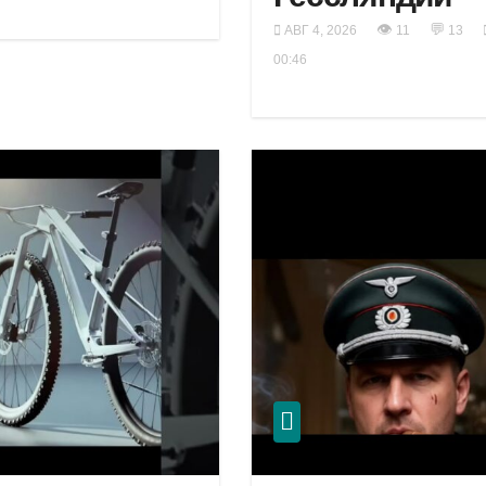
👁
💬
АВГ 4, 2026
11
13
00:46