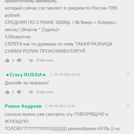
прожиточному минимуму,
который сейчас составляет в среднем по России 7095
рублей.
СРЕДНЯЯ ПО СТРАНЕ 30000р. / 48,9евро = 614евро./
месяц / (8часов * 21день)=
3,65евро/час
СЕРЕГА как ты думаешь по чему ТАКАЯ РАЗНИЦА
СНИМИ РОЛИК ПРОКОММЕНТИРУЙ.
Ответить
0
◄Crazy RUSSIA►
04-04-2014 14:16
Дизлайк за чваканье!
Ответить
0
Роман Андреев
04-04-2014 13:41
сколько можно уже смотреть эту ГОВОРЯЩУЮ и
ЖУЮЩУЮ
ГОЛОВУ???????!!!!!!!!!!)))))))))) разнообразия НУЛЬ )) ну