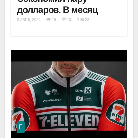
долларов. В месяц
👁
💬
АВГ 5, 2026
19
13
06:23