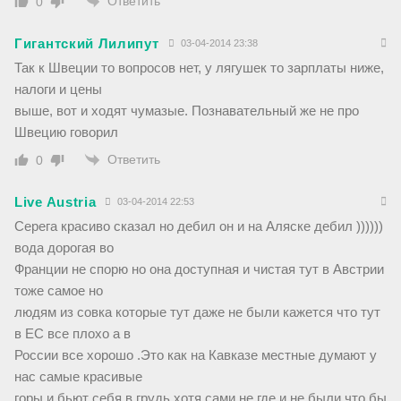
Ответить
0
Гигантский Лилипут
03-04-2014 23:38
Так к Швеции то вопросов нет, у лягушек то зарплаты ниже,
налоги и цены
выше, вот и ходят чумазые. Познавательный же не про
Швецию говорил
Ответить
0
Live Austria
03-04-2014 22:53
Серега красиво сказал но дебил он и на Аляске дебил ))))))
вода дорогая во
Франции не спорю но она доступная и чистая тут в Австрии
тоже самое но
людям из совка которые тут даже не были кажется что тут
в ЕС все плохо а в
России все хорошо .Это как на Кавказе местные думают у
нас самые красивые
горы и бьют себя в грудь хотя сами не где и не были что бы