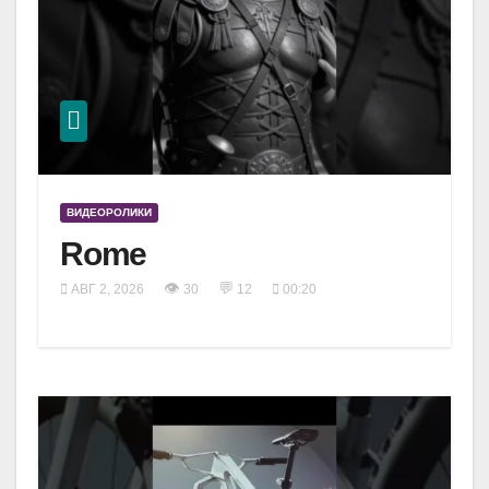
ВИДЕОРОЛИКИ
Rome
👁
💬
АВГ 2, 2026
30
12
00:20