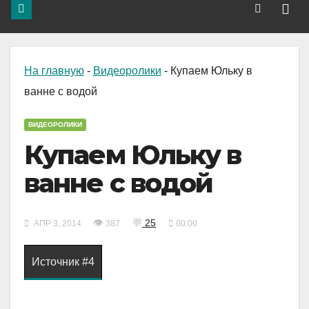
На главную
-
Видеоролики
-
Купаем Юльку в
ванне с водой
ВИДЕОРОЛИКИ
Купаем Юльку в
ванне с водой
👁
💬
25
АПР 3, 2014
387
00:00
Источник #4