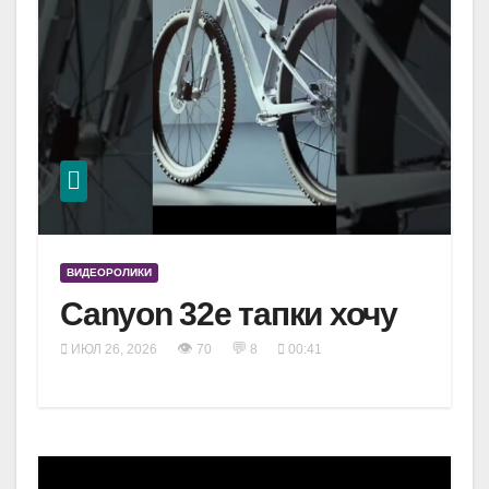
ВИДЕОРОЛИКИ
Canyon 32e тапки хочу
👁
💬
ИЮЛ 26, 2026
70
8
00:41