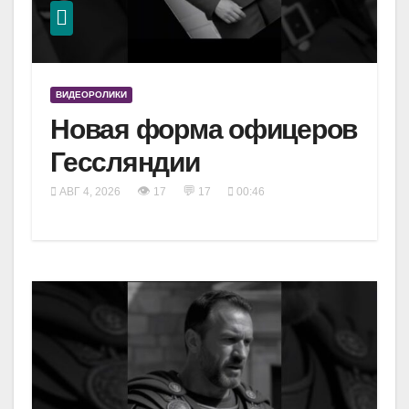
ВИДЕОРОЛИКИ
Новая форма офицеров
Гессляндии
👁
💬
АВГ 4, 2026
17
17
00:46