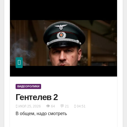
ВИДЕОРОЛИКИ
Гентелев 2
👁
💬
ИЮЛ 25, 2026
64
21
04:51
В общем, надо смотреть