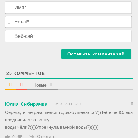
И
м
я
E
*
m
a
В
i
е
l
б
*
-
с
а
й
т
25
КОММЕНТОВ
Новые
Юлия Сибирячка
04-05-2014 16:34
Серёга,ты чё разошелся то,разбушевался?))Тебе чё Юлька
предьявила за ванну
воды чёли?))))Упрекнула ванной воды?))))))
Ответить
0