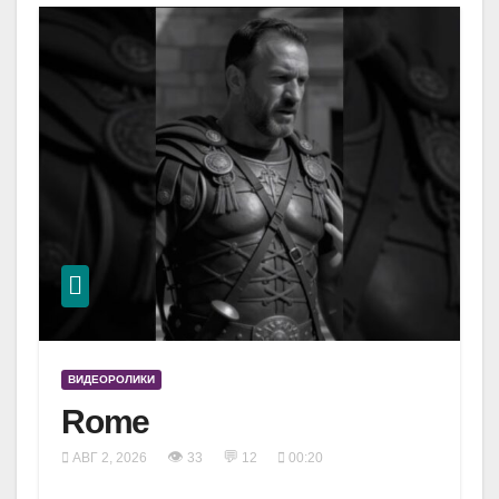
ВИДЕОРОЛИКИ
Rome
👁
💬
АВГ 2, 2026
33
12
00:20