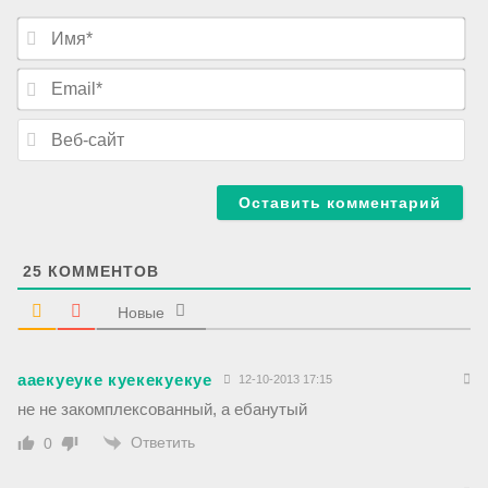
И
м
я
E
*
m
a
В
i
е
l
б
*
-
с
а
й
т
25
КОММЕНТОВ
Новые
ааекуеуке куекекуекуе
12-10-2013 17:15
не не закомплексованный, а ебанутый
Ответить
0