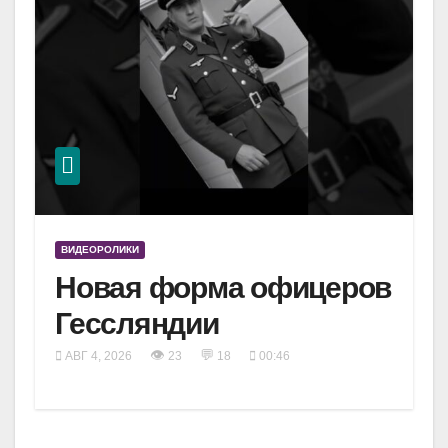
ВИДЕОРОЛИКИ
Новая форма офицеров
Гессляндии
👁
💬
АВГ 4, 2026
23
18
00:46