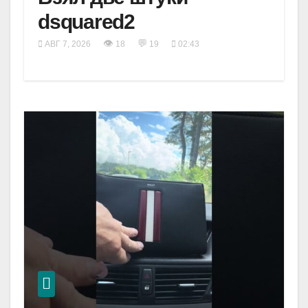
dsquared2
👁
💬
АВГ 7, 2026
18
19
02:43