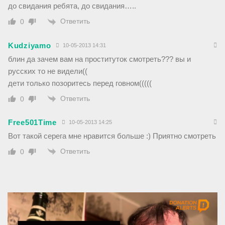
до свидания ребята, до свидания…..
Ответить
0
Kudziyamo
10-05-2013 14:31
блин да зачем вам на проституток смотреть??? вы и
русских то не видели((
дети только позоритесь перед говном(((((
Ответить
0
Free501Time
10-05-2013 14:25
Вот такой серега мне нравится больше :) Приятно смотреть
Ответить
0