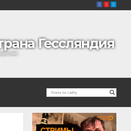
страна Гессляндия
обществе