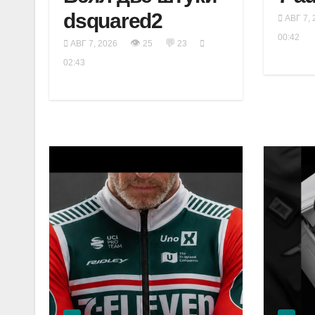
dsquared2
АВГ 7, 
00:42
👁
💬
АВГ 7, 2026
25
23
02:43