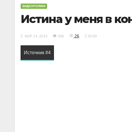
ВИДЕОРОЛИКИ
Истина у меня в кон
👁
💬
26
МАР 14, 2014
398
00:00
Источник #4