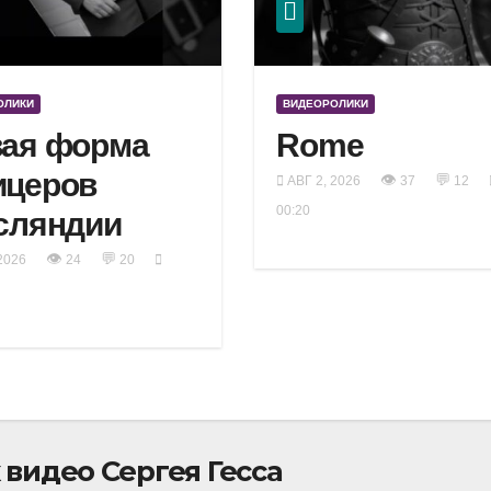
ОЛИКИ
ВИДЕОРОЛИКИ
ая форма
Rome
ицеров
👁
💬
АВГ 2, 2026
37
12
00:20
сляндии
👁
💬
2026
24
20
видео Сергея Гесса