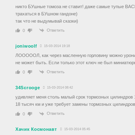
никто БУшные томоза не ставит! даже самые тупые ВАСИ
трахаться в БУшном гандоне)
так что не выдумывай сказки)
Ответить
0
joniwoolf
15-03-2014 19:18
ЛОООООЛ, как через масленную горловину можно уро
не может быть. Если только этот ключ не был миниатю
Ответить
0
34Scrooge
15-03-2014 08:42
удивляет меня столь малый срок тормозных цилиндров 1
18 тысяч км и уже требует замены тормозных цилиндро
Ответить
0
Хачик Космонавт
15-03-2014 05:45