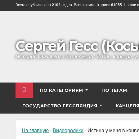
Перейти
Всего опубликовано
2103
видео. Всего комментариев
61055
. Нашли в
к
содержанию
Сергей Гесс (Кос
История удачливого бизнесмена. Жизнь, карьера, 
ПО КАТЕГОРИЯМ
ПО ТЕГАМ
ГОСУДАРСТВО ГЕССЛЯНДИЯ
КАНЦЕЛ
На главную
-
Видеоролики
-
Истина у меня в конве