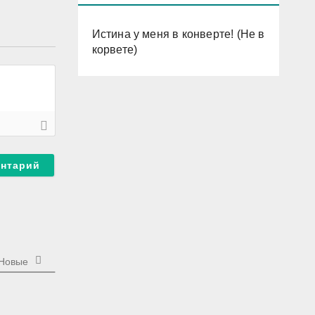
Истина у меня в конверте! (Не в
корвете)
Новые