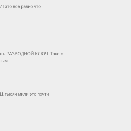
! это все равно что
нить РАЗВОДНОЙ КЛЮЧ. Такого
рным
1 тысяч мили это почти
в