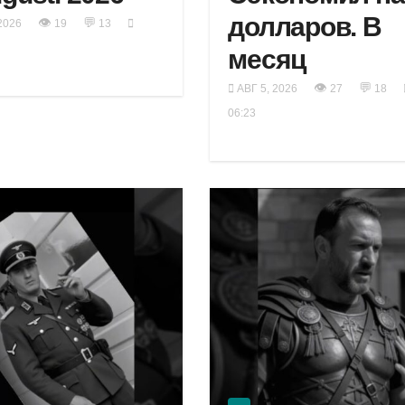
долларов. В
👁
💬
2026
19
13
месяц
👁
💬
АВГ 5, 2026
27
18
06:23