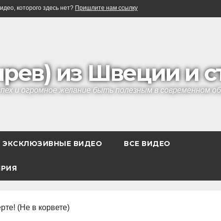
идео, которого здесь нет?
Пришлите нам ссылку
ырев) из Швеции и 
успех и огромное желание быть полезным в современном 
ЭКСКЛЮЗИВНЫЕ ВИДЕО
ВСЕ ВИДЕО
ЯРИЯ
рте! (Не в корвете)