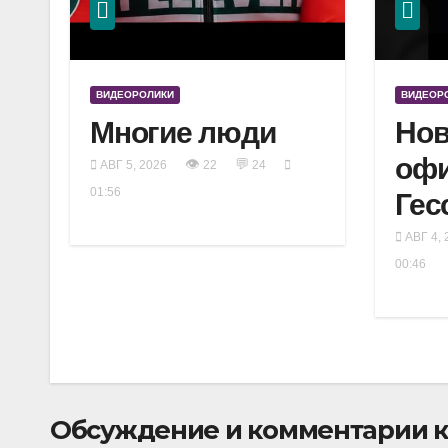
ВИДЕОРОЛИКИ
ВИДЕОР
Многие люди
Нов
оф
👁
💬
АВГ 5, 2026
22
24
01:56
Гес
АВГ 4, 
00:46
Обсуждение и комментарии к 