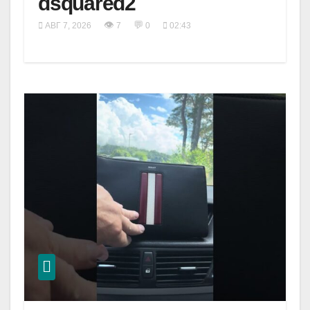
dsquared2
👁
💬
АВГ 7, 2026
7
0
02:43