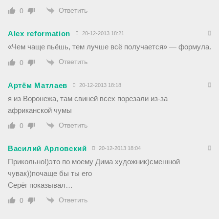
Ответить
0
Alex reformation
20-12-2013 18:21
«Чем чаще пьёшь, тем лучше всё получается» — формула.
Ответить
0
Артём Матлаев
20-12-2013 18:18
я из Воронежа, там свиней всех порезали из-за
африканской чумы
Ответить
0
Василий Арловский
20-12-2013 18:04
Прикольно!)это по моему Дима художник)смешной
чувак))почаще бы ты его
Серёг показывал…
Ответить
0