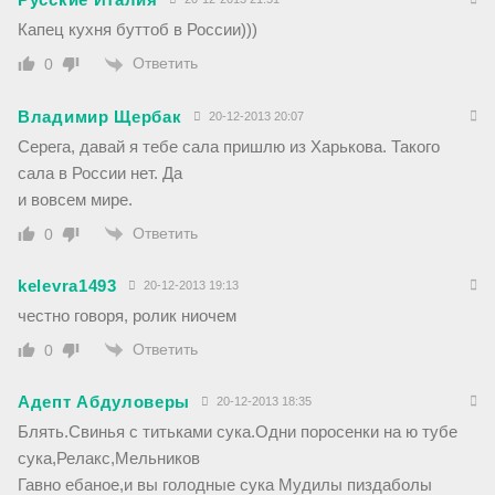
Капец кухня буттоб в России)))
Ответить
0
Владимир Щербак
20-12-2013 20:07
Серега, давай я тебе сала пришлю из Харькова. Такого
сала в России нет. Да
и вовсем мире.
Ответить
0
kelevra1493
20-12-2013 19:13
честно говоря, ролик ниочем
Ответить
0
Адепт Абдуловеры
20-12-2013 18:35
Блять.Свинья с титьками сука.Одни поросенки на ю тубе
сука,Релакс,Мельников
Гавно ебаное,и вы голодные сука Мудилы пиздаболы