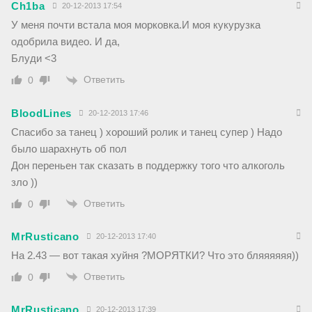
Ch1ba
20-12-2013 17:54
У меня почти встала моя морковка.И моя кукурузка
одобрила видео. И да,
Блуди <3
Ответить
0
BloodLines
20-12-2013 17:46
Спасибо за танец ) хороший ролик и танец супер ) Надо
было шарахнуть об пол
Дон переньен так сказать в поддержку того что алкоголь
зло ))
Ответить
0
MrRusticano
20-12-2013 17:40
На 2.43 — вот такая хуйня ?МОРЯТКИ? Что это бляяяяяя))
Ответить
0
MrRusticano
20-12-2013 17:39