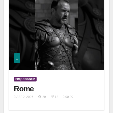
ВИДЕОРОЛИКИ
Rome
👁
💬
АВГ 2, 2026
29
12
00:20