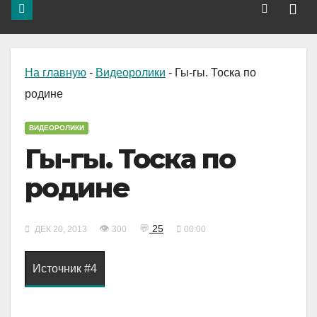
На главную
-
Видеоролики
-
Гы-гы. Тоска по
родине
ВИДЕОРОЛИКИ
Гы-гы. Тоска по
родине
👁
💬
25
ДЕК 20, 2013
300
00:00
Источник #4