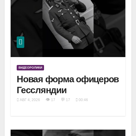
ВИДЕОРОЛИКИ
Новая форма офицеров
Гессляндии
👁
💬
АВГ 4, 2026
17
17
00:46