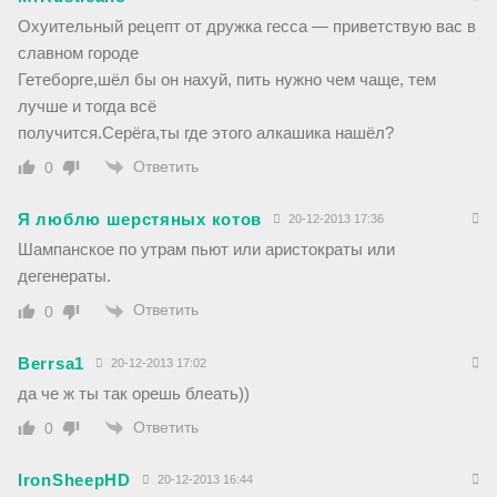
Охуительный рецепт от дружка гесса — приветствую вас в
славном городе
Гетеборге,шёл бы он нахуй, пить нужно чем чаще, тем
лучше и тогда всё
получится.Серёга,ты где этого алкашика нашёл?
Ответить
0
Я люблю шерстяных котов
20-12-2013 17:36
Шампанское по утрам пьют или аристократы или
дегенераты.
Ответить
0
Berrsa1
20-12-2013 17:02
да че ж ты так орешь блеать))
Ответить
0
IronSheepHD
20-12-2013 16:44