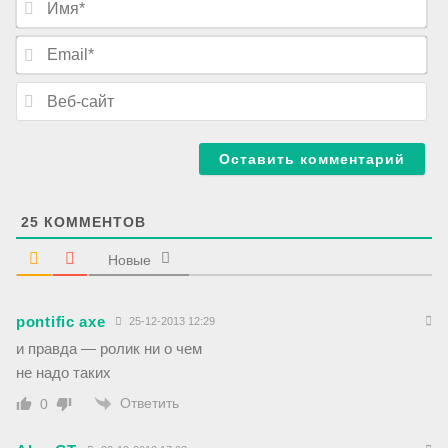
м
я
E
*
m
a
В
i
е
l
б
*
-
с
а
й
т
25
КОММЕНТОВ
Новые
pontific axe
25-12-2013 12:29
и правда — ролик ни о чем
не надо таких
Ответить
0