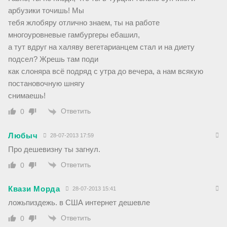
арбузики точишь! Мы
тебя жлобяру отлично знаем, ты на работе
многоуровневые гамбургеры ебашил,
а тут вдруг на халяву вегетарианцем стал и на диету
подсел? Жрешь там поди
как слоняра всё подряд с утра до вечера, а нам всякую
постановочную шнягу
снимаешь!
Ответить
0
Любыч
28-07-2013 17:59
Про дешевизну ты загнул.
Ответить
0
Квази Морда
28-07-2013 15:41
ложьпиздежь. в США интернет дешевле
Ответить
0