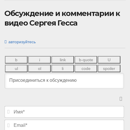
Обсуждение и комментарии к
видео Сергея Гесса
авторизуйтесь
И
м
я
E
*
m