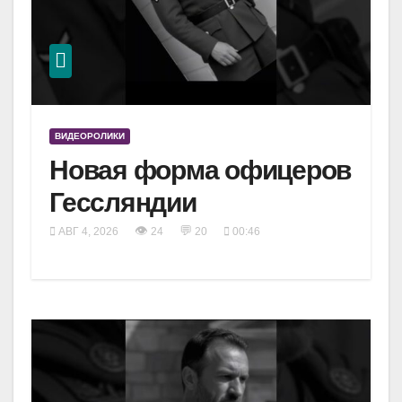
ВИДЕОРОЛИКИ
Новая форма офицеров
Гессляндии
👁
💬
АВГ 4, 2026
24
20
00:46