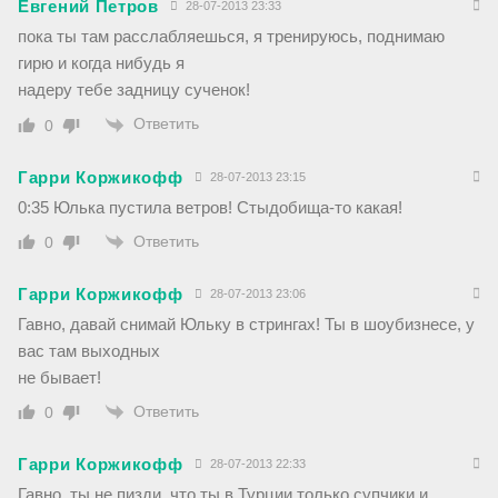
Евгений Петров
28-07-2013 23:33
пока ты там расслабляешься, я тренируюсь, поднимаю
гирю и когда нибудь я
надеру тебе задницу сученок!
Ответить
0
Гарри Коржикофф
28-07-2013 23:15
0:35 Юлька пустила ветров! Стыдобища-то какая!
Ответить
0
Гарри Коржикофф
28-07-2013 23:06
Гавно, давай снимай Юльку в стрингах! Ты в шоубизнесе, у
вас там выходных
не бывает!
Ответить
0
Гарри Коржикофф
28-07-2013 22:33
Гавно, ты не пизди, что ты в Турции только супчики и