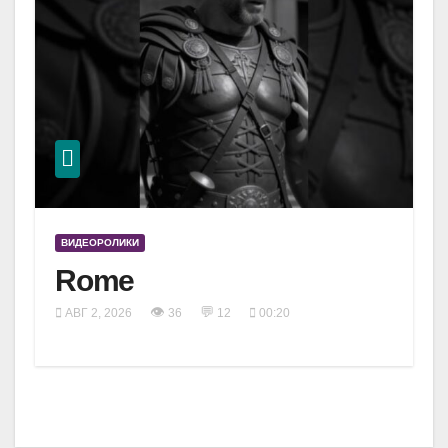
ВИДЕОРОЛИКИ
Rome
👁
💬
АВГ 2, 2026
36
12
00:20