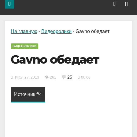
На главную
-
Видеоролики
-
Gavno обедает
ВИДЕОРОЛИКИ
Gavno обедает
👁
💬
25
ИЮЛ 27, 2013
261
00:00
Источник #4