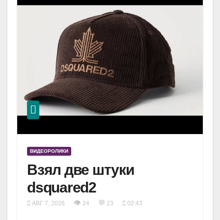
ВИДЕОРОЛИКИ
Взял две штуки
dsquared2
👁
💬
АВГ 7, 2026
24
23
02:43