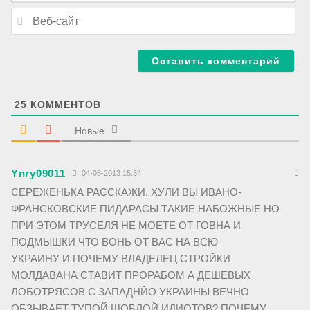
a
В
i
е
l
б
*
-
с
а
й
т
25
КОММЕНТОВ
Новые
Ynry09011
04-08-2013 15:34
СЕРЕЖЕНЬКА РАССКАЖИ, ХУЛИ ВЫ ИВАНО-
ФРАНСКОВСКИЕ ПИДАРАСЫ ТАКИЕ НАБОЖНЫЕ НО
ПРИ ЭТОМ ТРУСЕЛЯ НЕ МОЕТЕ ОТ ГОВНА И
ПОДМЫШКИ ЧТО ВОНЬ ОТ ВАС НА ВСЮ
УКРАИНУ И ПОЧЕМУ ВЛАДЕЛЕЦ СТРОЙКИ
МОЛДАВАНА СТАВИТ ПРОРАБОМ А ДЕШЕВЫХ
ЛОБОТРЯСОВ С ЗАПАДНЙО УКРАИНЫ ВЕЧНО
ОБЗЫВАЕТ ТУПОЙ ШОБЛОЙ ИДИОТОВ? ПОЧЕМУ