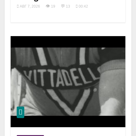
👁
💬
АВГ 7, 2026
19
13
00:42