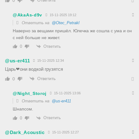
Ответить
0
@AkaAs-d9v
15-11-2025 19:12
Ответить на
@Otec_Petrakl
Наверно за вещами пришёл. Юлечка же сошла с ума и он
с ней больше не живет.
Ответить
0
@us-er411
15-11-2025 12:34
Царь❤они водкой грузятся
Ответить
0
@Night_Storoj
15-11-2025 13:06
Ответить на
@us-er411
Шнапсом.
Ответить
0
@Dark_Acoustic
15-11-2025 12:27