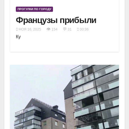
ПРОГУЛКИ ПО ГОРОДУ
Французы прибыли
👁
💬
НОЯ 16, 2025
154
31
00:36
Ку