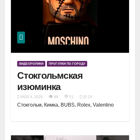
ВИДЕОРОЛИКИ
ПРОГУЛКИ ПО ГОРОДУ
Стокгольмская
изюминка
👁
💬
ИЮЛ 4, 2026
88
51
05:19
Стокгольм, Кимка, BUBS, Rolex, Valentino