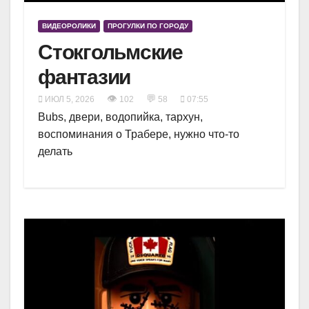
ВИДЕОРОЛИКИ
ПРОГУЛКИ ПО ГОРОДУ
Стокгольмские
фантазии
👁
💬
ИЮЛ 5, 2026
102
58
07:55
Bubs, двери, водопийка, тархун,
воспоминания о Трабере, нужно что-то
делать