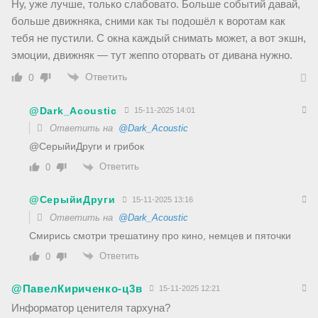
Ну, уже лучше, только слабовато. Больше событий давай,
больше движняка, сними как ты подошёл к воротам как
тебя не пустили. С окна каждый снимать может, а вот экшн,
эмоции, движняк — тут жеппо оторвать от дивана нужно.
Ответить
0
@Dark_Acoustic
15-11-2025 14:01
Ответить на
@Dark_Acoustic
@СерыйиДруги и грибок
Ответить
0
@СерыйиДруги
15-11-2025 13:16
Ответить на
@Dark_Acoustic
Смирись смотри трешатину про кино, немцев и пяточки
Ответить
0
@ПавелКириченко-ц3в
15-11-2025 12:21
Информатор ценителя тархуна?