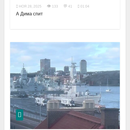
👁
💬
НОЯ 28, 2025
133
41
01:04
А Дима спит