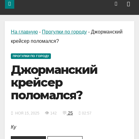
На главную
-
Прогулки по городу
-
Джорманский
крейсер поломался?
ПРОГУЛКИ ПО ГОРОДУ
Джорманский
крейсер
поломался?
👁
💬
25
НОЯ 15, 2025
142
02:57
Ку