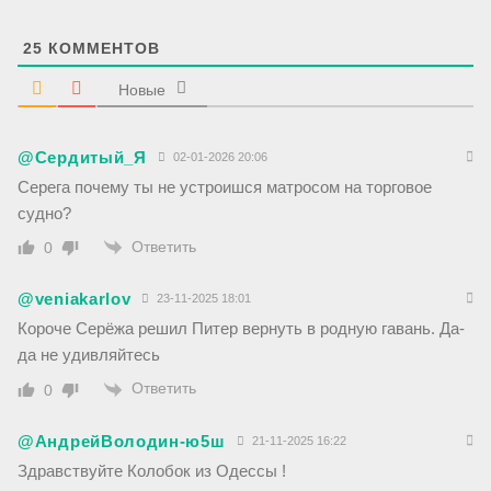
а
й
т
25
КОММЕНТОВ
Новые
@Сердитый_Я
02-01-2026 20:06
Серега почему ты не устроишся матросом на торговое
судно?
Ответить
0
@veniakarlov
23-11-2025 18:01
Короче Серёжа решил Питер вернуть в родную гавань. Да-
да не удивляйтесь
Ответить
0
@АндрейВолодин-ю5ш
21-11-2025 16:22
Здравствуйте Колобок из Одессы !