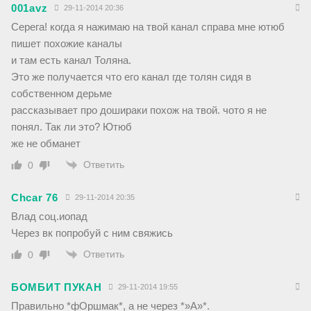
001avz
29-11-2014 20:36
Серега! когда я нажимаю на твой канал справа мне ютюб
пишет похожие каналы
и там есть канал Толяна.
Это же получается что его канал где толян сидя в
собственном дерьме
рассказывает про дошираки похож на твой. чото я не
понял. Так ли это? Ютюб
же не обманет
Ответить
0
Chcar 76
29-11-2014 20:35
Влад соц.иопад
Через вк попробуй с ним свяжись
Ответить
0
БОМБИТ ПУКАН
29-11-2014 19:55
Правильно *фОршмак*, а не через *»А»*.