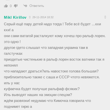
Ответить
0
Mikl Kirillov
29-11-2014 18:32
Серый ещё пару детей надо тогда ! Тебе всё будет …кхи
кхи! а
они сами ватагой расталкуют кому хочеш про ральф лорен.
это одно !
другое гдето слышал что западная украина там в
галстучках
приодетые чистенькие в ральф лорен восток ватники так я
непонял
что нападают драться?иль навостоке голова большая?
приблизительно также с саша и СССР чтото невяжется.
иль у нас
куфаечка будет получше ральфаф фсяких?
Иль выводят наших на эмоции спецом?
ждём развязки! недумаю что Кимочка говорила что
поднимет гирю а