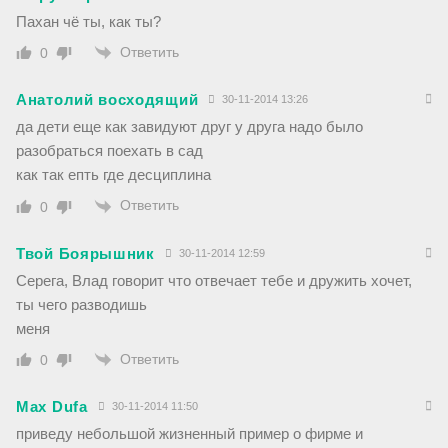
Пахан чё ты, как ты?
Ответить
0
Анатолий восходящий
30-11-2014 13:26
да дети еще как завидуют друг у друга надо было
разобраться поехать в сад
как так епть где десциплина
Ответить
0
Твой Боярышник
30-11-2014 12:59
Серега, Влад говорит что отвечает тебе и дружить хочет,
ты чего разводишь
меня
Ответить
0
Max Dufa
30-11-2014 11:50
приведу небольшой жизненный пример о фирме и