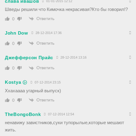
слава ивашов
01-01-2015 12:12
Шведы решили что Кимочка некрасивая?Кто бы говорил!?
Ответить
0
John Dow
28-12-2014 17:36
Ответить
0
Джефферсон Прайс
28-12-2014 13:16
Ответить
0
Kostya ㋛
07-12-2014 23:15
Ххахаааа угарный выпуск)
Ответить
0
TheBongoBonk
07-12-2014 12:54
ненавижу завистников,суки тупорылые,которые мешают
жить.