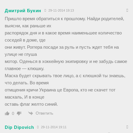
Дмитрий Букин
29-11-2014 19:13
Пришло время обратиться к прошлому. Найди родителей,
выясни, как раньше их
распорядок дня и в какое время наименьшее количество
соседей в доме, где
они живут. Роггера посади за руль и пусть ждет тебя на
улице не глуша
мотор. Оденься в хоккейную экипировку и не забудь самое
главное — клюшку.
Маска будет скрывать твое лицо, а с клюшкой ты знаешь,
что делать. Во время
отмщения кричи Украина це Европа, кто не скачет тот
маскаль, И в конце
оставь флаг желто синий.
Ответить
0
Dip Dipovich
29-11-2014 19:11