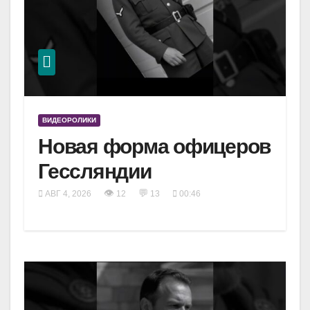
ВИДЕОРОЛИКИ
Новая форма офицеров
Гессляндии
👁
💬
АВГ 4, 2026
12
13
00:46