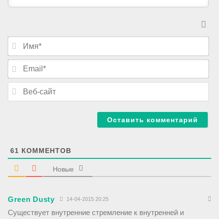
И
м
я
E
*
m
a
В
i
е
l
б
*
-
с
а
й
т
61
КОММЕНТОВ
Новые
Green Dusty
14-04-2015 20:25
Существует внутренние стремление к внутренней и