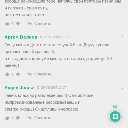
вообще рекомендую тебе напрячь свои полторы извилины
и осознать свою суть,
не стесняться этого.
Ответить
0
Артем Волков
29-11-2014 18:19
Ох, у меня в детстве тоже случай был. Другу купили
пуховик новый красивый,
а я в одном ходил уже много, и до слез сука, минут 20
ревел))
Ответить
0
Eugen Jurasz
29-11-2014 18:17
Гавно, классно развлекаешься) Сам истории
импровизированные рассказываешь и
61
сам же ржешь) Счастливый человек)
Ответить
0