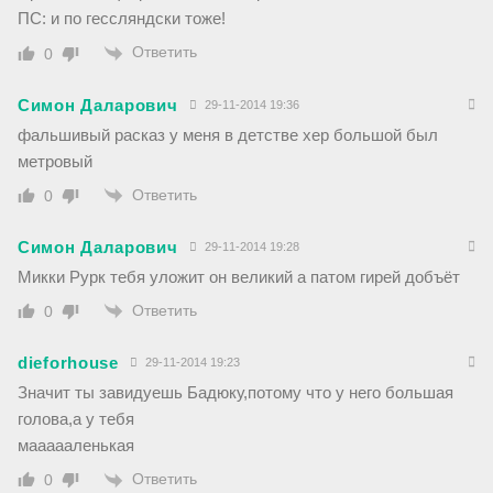
ПС: и по гессляндски тоже!
Ответить
0
Симон Даларович
29-11-2014 19:36
фальшивый расказ у меня в детстве хер большой был
метровый
Ответить
0
Симон Даларович
29-11-2014 19:28
Микки Рурк тебя уложит он великий а патом гирей добъёт
Ответить
0
dieforhouse
29-11-2014 19:23
Значит ты завидуешь Бадюку,потому что у него большая
голова,а у тебя
маааааленькая
Ответить
0