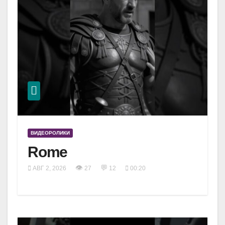
ВИДЕОРОЛИКИ
Rome
👁
💬
АВГ 2, 2026
27
12
00:20