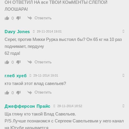
ОН ОТВЕТИЛ НА все ТВОИ КОмМЕНТЫ СЛЕПОЙ
ЛООШАРА!
Ответить
0
Davy Jones
29-11-2014 19:01
Серег, против Микки Рурка выстоял бы? Он 65 кг на 10 раз
поднимает, пердуну
62 года!
Ответить
0
глеб хуеб
29-11-2014 19:01
кто такой этот влад савельев?
Ответить
0
Джефферсон Прайс
29-11-2014 18:52
Ща гляну кто такой Влад Савельев.
P/S Лучше познакомся с Сергеем Савельевым у него канал
на Ютубе называется