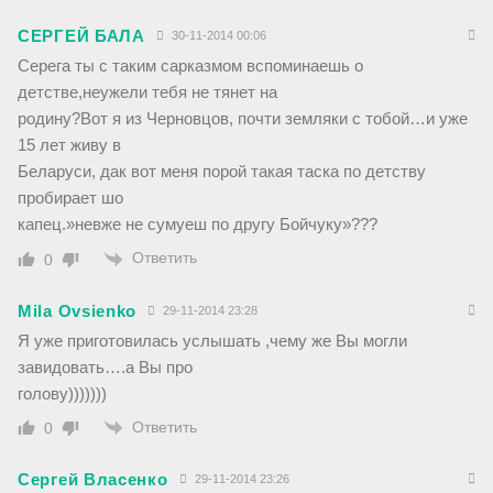
СЕРГЕЙ БАЛА
30-11-2014 00:06
Серега ты с таким сарказмом вспоминаешь о
детстве,неужели тебя не тянет на
родину?Вот я из Черновцов, почти земляки с тобой…и уже
15 лет живу в
Беларуси, дак вот меня порой такая таска по детству
пробирает шо
капец.»невже не сумуеш по другу Бойчуку»???
Ответить
0
Mila Ovsienko
29-11-2014 23:28
Я уже приготовилась услышать ,чему же Вы могли
завидовать….а Вы про
голову)))))))
Ответить
0
Сергей Власенко
29-11-2014 23:26