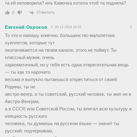
та ей неповерила? иль Кимочка хотела чтоб та подняла?
Ответить
0
Евгений Окроков
29-11-2014 18:19
То что я напишу, конечно, большинство малолетних
хуеплетов, которые тут
околачиваются на твоем канале, этого не поймут. Ты
классный мужик, очень
харизматичный, но у тебя есть одна отвратительная вещь
— ты как то нарочито
весьма и выпукло пытаешься откреститься от своей
Родины, ты не
австро-венгр, а ты советский, русский человек, ты жил не в
Австро-Венгрии,
а в СССР, или Советской России, ты впитал всю культуру и
изящность русского
человека, ты думаешь на русском языке — значит ты
русский, подчеркиваю,