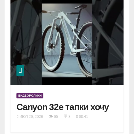
ВИДЕОРОЛИКИ
Canyon 32e тапки хочу
👁
💬
ИЮЛ 26, 2026
65
8
00:41