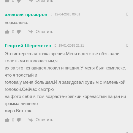
Ответить
0
алексей прозоров
12-04-2015 00:01
нормально.
Ответить
0
Георгий Шереметев
19-01-2015 21:21
Это интересная точка зрения.Меня в детстве обзывали
толстыми и головастым,я
их за это ненавидел,ловил и пиздил.У меня был комплекс,
что я толстый и
голова у меня большая.И я завидовал худым с маленькой
головой.Сейчас смотрю
на фото себя в том возрасте-крепкий коренастый пацан ни
грамма лишнего
жира.Вот так.
Ответить
0