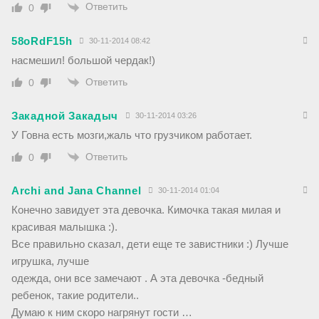
Ответить
0
58oRdF15h
30-11-2014 08:42
насмешил! большой чердак!)
Ответить
0
Закадной Закадыч
30-11-2014 03:26
У Говна есть мозги,жаль что грузчиком работает.
Ответить
0
Archi and Jana Channel
30-11-2014 01:04
Конечно завидует эта девочка. Кимочка такая милая и
красивая малышка :).
Все правильно сказал, дети еще те завистники :) Лучше
игрушка, лучше
одежда, они все замечают . А эта девочка -бедный
ребенок, такие родители..
Думаю к ним скоро нагрянут гости …