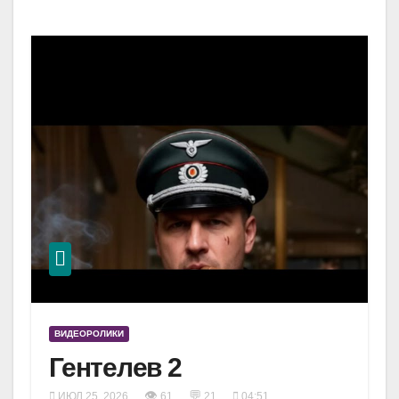
ВИДЕОРОЛИКИ
Гентелев 2
👁
💬
ИЮЛ 25, 2026
61
21
04:51