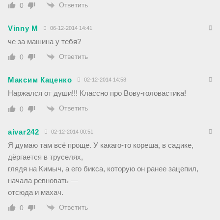
Ответить
0
Vinny M
06-12-2014 14:41
че за машина у тебя?
Ответить
0
Максим Каценко
02-12-2014 14:58
Наржался от души!!! Классно про Вову-головастика!
Ответить
0
aivar242
02-12-2014 00:51
Я думаю там всё проще. У какаго-то кореша, в садике,
дёргается в труселях,
глядя на Кимыч, а его бикса, которую он ранее зацепил,
начала ревновать —
отсюда и махач.
Ответить
0