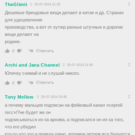
TheGlimit
25-07-2014 21:35
Дешевые брендовые вещи делают в китае и др. Странах
для удешевления
производства, а вот от кутюр разные штучные и дорогие
вещи делают на
родине.
Ответить
0
Archi and Jana Channel
25-07-2014 21:00
Юличку снимай и не слушай никого.
Ответить
0
Tony Mellow
25-07-2014 20:45
а почему мальцев подписан на фейковый канал «сергей
гесс»!?не будет же он
подписываться из-за архива, а подписался он из-за того,
что его убедил
кто-то что это и правда говно. артемон петров все балуется