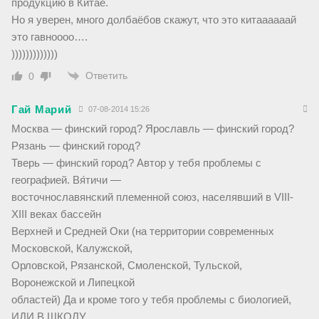
продукцию в Китае.
Но я уверен, много долбаёбов скажут, что это китаааааай
это гавноооо….
)))))))))))))
Ответить
0
Гай Марий
07-08-2014 15:26
Москва — финский город? Ярославль — финский город?
Рязань — финский город?
Тверь — финский город? Автор у тебя проблемы с
географией. Вя́тичи —
восточнославянский племенной союз, населявший в VIII-
XIII веках бассейн
Верхней и Средней Оки (на территории современных
Московской, Калужской,
Орловской, Рязанской, Смоленской, Тульской,
Воронежской и Липецкой
областей) Да и кроме того у тебя проблемы с биологией,
ИДИ В ШКОЛУ.