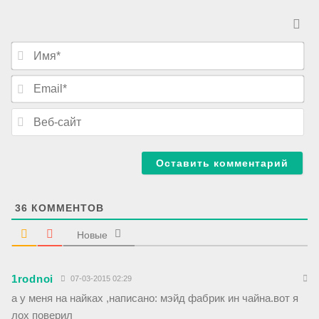
И
м
я
E
*
m
a
В
i
е
l
б
*
-
с
а
й
т
36
КОММЕНТОВ
Новые
1rodnoi
07-03-2015 02:29
а у меня на найках ,написано: мэйд фабрик ин чайна.вот я
лох поверил