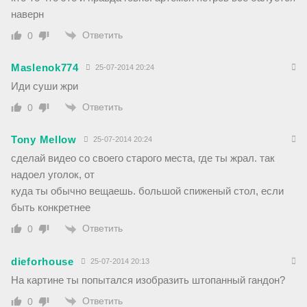
наверн
Ответить
0
Maslenok774
25-07-2014 20:24
Иди суши жри
Ответить
0
Tony Mellow
25-07-2014 20:24
сделай видео со своего старого места, где ты жрал. так
надоел уголок, от
куда ты обычно вещаешь. большой спиженый стол, если
быть конкретнее
Ответить
0
dieforhouse
25-07-2014 20:13
На картине ты попытался изобразить штопанный гандон?
Ответить
0