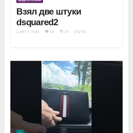
ВИДЕОРОЛИКИ
Взял две штуки
dsquared2
👁
💬
АВГ 7, 2026
18
19
02:43