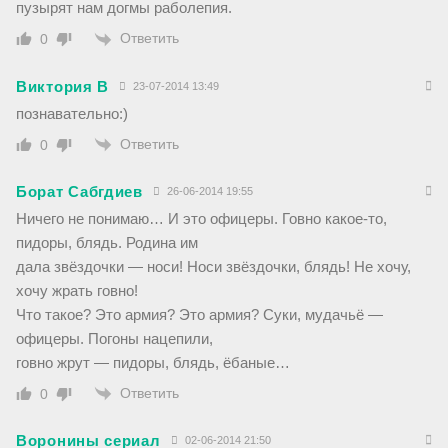
пузырят нам догмы раболепия.
Ответить
0
Виктория В
23-07-2014 13:49
познавательно:)
Ответить
0
Борат Сабгдиев
26-06-2014 19:55
Ничего не понимаю… И это офицеры. Говно какое-то,
пидоры, блядь. Родина им
дала звёздочки — носи! Носи звёздочки, блядь! Не хочу,
хочу жрать говно!
Что такое? Это армия? Это армия? Суки, мудачьё —
офицеры. Погоны нацепили,
говно жрут — пидоры, блядь, ёбаные…
Ответить
0
Воронины сериал
02-06-2014 21:50