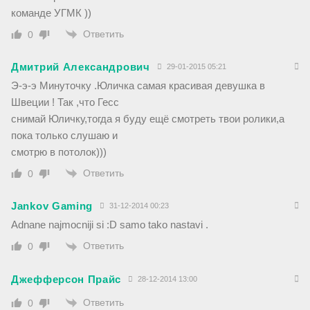
команде УГМК ))
Ответить
0
Дмитрий Александрович
29-01-2015 05:21
Э-э-э Минуточку .Юличка самая красивая девушка в
Швеции ! Так ,что Гесс
снимай Юличку,тогда я буду ещё смотреть твои ролики,а
пока только слушаю и
смотрю в потолок)))
Ответить
0
Jankov Gaming
31-12-2014 00:23
Adnane najmocniji si :D samo tako nastavi .
Ответить
0
Джефферсон Прайс
28-12-2014 13:00
Ответить
0