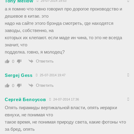
Tony Mellow
25-07-2014 19:53
а я помню что говно говорил про дорогое производство и
дешевое в китае. это
надо на сайте этого брэнда смотреть, где находятся
заводы, собственно, на
которых их клепают. если маде ин чина, то это не всегда
значит, что
подделка. говно, я молодец?
Ответить
0
Sergej Gess
25-07-2014 19:47
Ответить
0
Сергей Белоусов
24-07-2014 17:36
Опять пирамиды вертикальной власти, опять иерархи
евнухи, не понимая что
такое время, не понимая природу света, какие фотоны что
за бред, опять