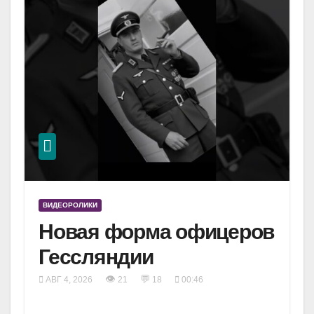
ВИДЕОРОЛИКИ
Новая форма офицеров
Гессляндии
👁
💬
АВГ 4, 2026
21
18
00:46