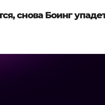
тся, снова Боинг упаде