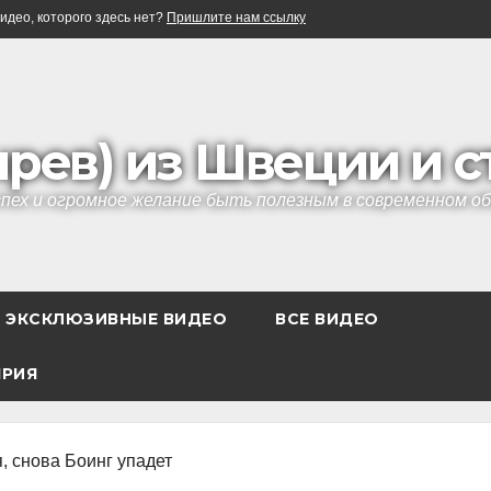
идео, которого здесь нет?
Пришлите нам ссылку
ырев) из Швеции и 
успех и огромное желание быть полезным в современном 
ЭКСКЛЮЗИВНЫЕ ВИДЕО
ВСЕ ВИДЕО
ЯРИЯ
, снова Боинг упадет