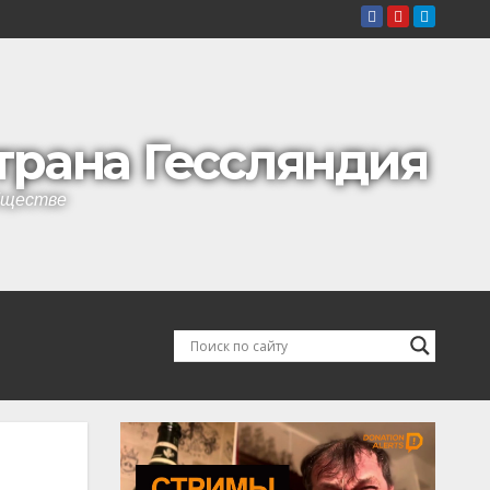
страна Гессляндия
обществе