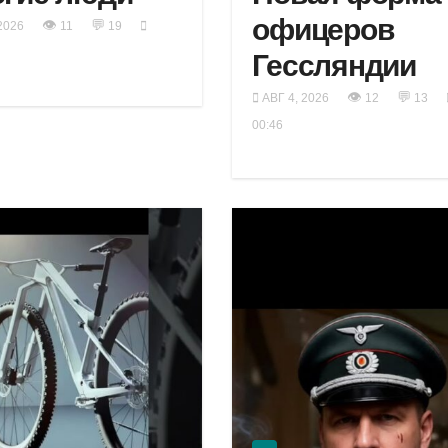
офицеров
👁
💬
2026
11
19
Гессляндии
👁
💬
АВГ 4, 2026
12
13
00:46