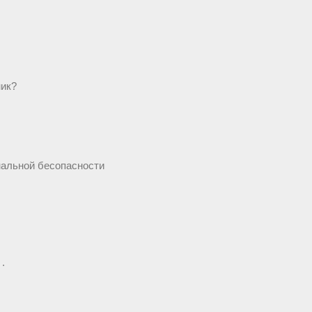
ник?
нальной бесопасности
.