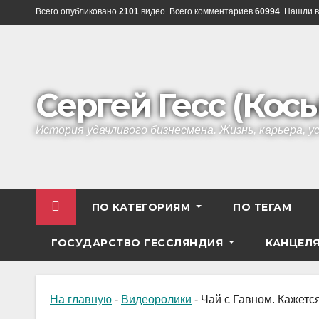
Перейти
Всего опубликовано
2101
видео. Всего комментариев
60994
. Нашли в
к
содержанию
Сергей Гесс (Кос
История удачливого бизнесмена. Жизнь, карьера, 
ПО КАТЕГОРИЯМ
ПО ТЕГАМ
ГОСУДАРСТВО ГЕССЛЯНДИЯ
КАНЦЕЛ
На главную
-
Видеоролики
-
Чай с Гавном. Кажется