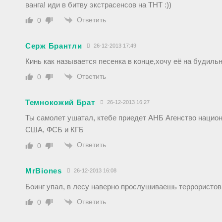
ванга! иди в битву экстрасенсов на ТНТ :))
Ответить
0
Серж Брантли
26-12-2013 17:49
Кинь как называется песенка в конце,хочу её на будиль
Ответить
0
Темнокожий Брат
26-12-2013 16:27
Ты самолет ушатал, ктебе приедет АНБ Агенство нацио
США, ФСБ и КГБ
Ответить
0
MrBiones
26-12-2013 16:08
Боинг упал, в лесу наверно прослушиваешь террористов 
Ответить
0