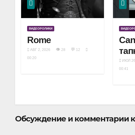
ВИДЕОРОЛИКИ
ВИДЕОР
Rome
Can
тап
👁
💬
АВГ 2, 2026
28
12
00:20
ИЮЛ 26
00:41
Обсуждение и комментарии к 