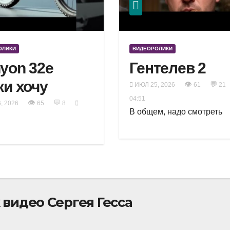
ОЛИКИ
ВИДЕОРОЛИКИ
yon 32e
Гентелев 2
ки хочу
👁
💬
ИЮЛ 25, 2026
61
21
04:51
👁
💬
, 2026
65
8
В общем, надо смотреть
видео Сергея Гесса