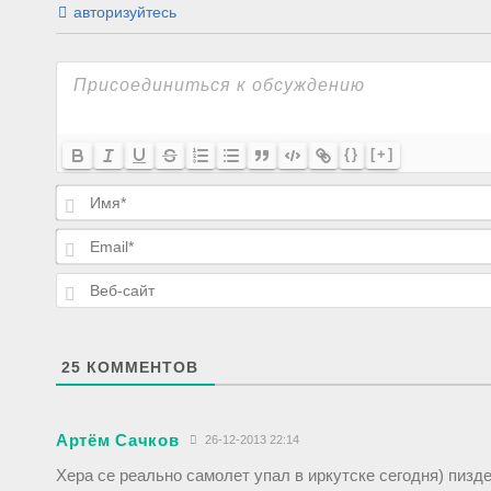
авторизуйтесь
{}
[+]
25
КОММЕНТОВ
Артём Сачков
26-12-2013 22:14
Хера се реально самолет упал в иркутске сегодня) пизде