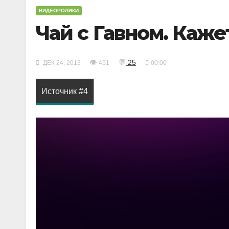
ВИДЕОРОЛИКИ
Чай с Гавном. Каже
👁
💬
25
ДЕК 24, 2013
451
00:00
Источник #4