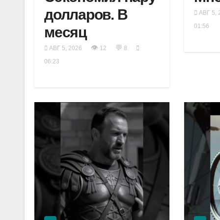
долларов. В
АВГ 5, 
01:56
месяц
👁
💬
АВГ 5, 2026
12
8
06:23