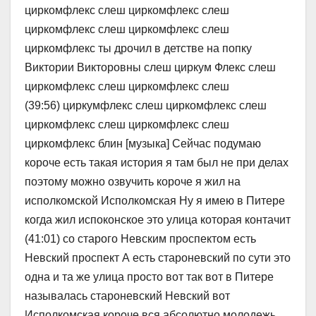
циркомфлекс слеш циркомфлекс слеш
циркомфлекс слеш циркомфлекс слеш
циркомфлекс ты дрочил в детстве на попку
Виктории Викторовны слеш циркум Флекс слеш
циркомфлекс слеш циркомфлекс слеш
(39:56) циркумфлекс слеш циркомфлекс слеш
циркомфлекс слеш циркомфлекс слеш
циркомфлекс блин [музыка] Сейчас подумаю
короче есть такая история я там был не при делах
поэтому можно озвучить короче я жил на
исполкомской Исполкомская Ну я имею в Питере
когда жил испоконское это улица которая контачит
(41:01) со старого Невским проспектом есть
Невский проспект А есть староневский по сути это
одна и та же улица просто вот так вот в Питере
называлась староневский Невский вот
Исполкомская короче вся абсолютно молодежь