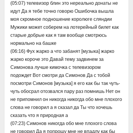
(05:07) телевизор блин это нереально донаты не
идут Да я тебе точно говорю Ошибочка вышла
моя скромное подношение королюге сляндии
Мужики может соберем на лотерейный билет как
старые добрые как я там вообще смотрюсь
нормально на башке
(06:16) Фух жарко а что забанят [музыка] жарко
жарко короче это Давай тему задвинем за
Симонова лучше кимочка с телевизором
подождет Вот смотри да Симонов Да с тобой
посмотри Симонов [музыка] я его как бы так чуть-
чуть обосрал отозвался пару раз помнишь Нет он
не припомнил он никогда никогда обо мне плохого
слова не говорил а я сказал да Ты что хочешь
сказать что я природная а
(07:23) Симонов никогда обо мне плохого слова
не говорил Да я попрошу мне не впадлу как бы