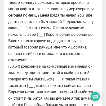
твоего коллегу наркомана который дрочил на
мотор лифта я так и не понял он умер вчера или
сегодня помнишь меня когда ты начал YouTube
деятельность то я был шестой Подписчик капец
капец [ __ ] Менты козлы Я помню чувак не
пожалел 5 евро [ __ ] Короче обнимаю обнимаю
Блин я помню короче подходят этот чувак
который говорил раньше мне что у Бормана
папаша кагибист и он знал что я конкретно
изменение на
(50:54) конкретнее на конкретные изменения он
знал и подходит ко мне такой и лыбится такой я
говорю что ты лыбишься [ __ ] и такая статья и
такая этот [ __ ] вынес полхаты сейчас папаша
Бармена меня типа засадит он стоит И лыбится
он стоит И лыбится как вы думаете я так думаю
лыбится Расслабься богман умер передоз и вот