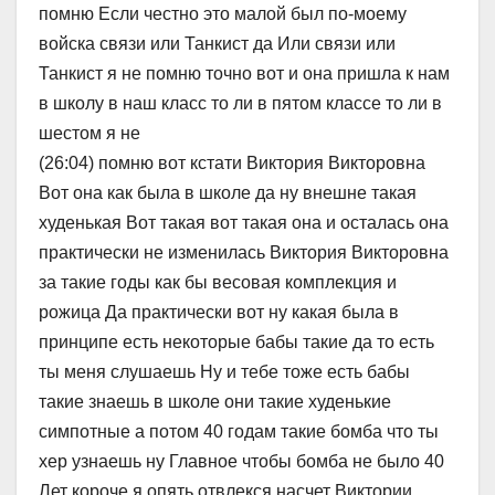
помню Если честно это малой был по-моему
войска связи или Танкист да Или связи или
Танкист я не помню точно вот и она пришла к нам
в школу в наш класс то ли в пятом классе то ли в
шестом я не
(26:04) помню вот кстати Виктория Викторовна
Вот она как была в школе да ну внешне такая
худенькая Вот такая вот такая она и осталась она
практически не изменилась Виктория Викторовна
за такие годы как бы весовая комплекция и
рожица Да практически вот ну какая была в
принципе есть некоторые бабы такие да то есть
ты меня слушаешь Ну и тебе тоже есть бабы
такие знаешь в школе они такие худенькие
симпотные а потом 40 годам такие бомба что ты
хер узнаешь ну Главное чтобы бомба не было 40
Лет короче я опять отвлекся насчет Виктории