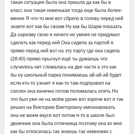
такая ситуация была она пришла да как бы в
класс она такая новенькая тогда еще была более-
менее Я что-то мне вот сбрело в голову перед ней
знаете вот как бы своим Ну как бы Шарм показать
Да харизму свою я ничего не умнее не придумал
сделать как перед ней Она сидела за партой я
прямо перед ней вот на эту парту где она сидела
(28:40) прямо прыгнул ещё ты думаешь что
случилось нет сломалась на две части а это как
бы ну школьный парка понимаешь ай-ай-ай будет
если кто-то узнает я как-то там подправил на
соплях она конечно потом поломалась опять Но
это был уже не на моём уроке вот короче вот я так
решил на Викторию Викторовну импонировать
она не моем вкусе вот потом я-то в школе был
двоечник она была отличница поэтому она ко мне
как бы относилась так знаешь так немножко с