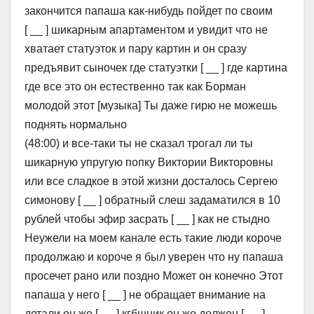
закончится папаша как-нибудь пойдет по своим
[ __ ] шикарным апартаментом и увидит что не
хватает статуэток и пару картин и он сразу
предъявит сыночек где статуэтки [ __ ] где картина
где все это он естественно так как Борман
молодой этот [музыка] Ты даже гирю не можешь
поднять нормально
(48:00) и все-таки ты не сказал трогал ли ты
шикарную упругую попку Виктории Викторовны
или все сладкое в этой жизни досталось Сергею
симонову [ __ ] обратный слеш задаматился в 10
рублей чтобы эфир засрать [ __ ] как не стыдно
Неужели на моем канале есть такие люди короче
продолжаю и короче я был уверен что ну папаша
просечет рано или поздно Может он конечно Этот
папаша у него [ __ ] не обращает внимание на
детали он же [ __ ] кгбшник он же должен [ __ ]