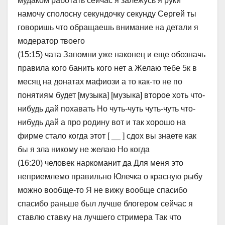
мудаком работать сейчас я залежусь я руки
намочу сполосну секундочку секунду Сергей ты
говоришь что обращаешь внимание на детали я
модератор твоего
(15:15) чата Запомни уже наконец и еще обозначь
правила кого банить кого нет а Желаю тебе 5к в
месяц на донатах мафиози а то как-то не по
понятиям будет [музыка] [музыка] второе хоть что-
нибудь дай похавать Но чуть-чуть чуть-чуть что-
нибудь дай а про родину вот и так хорошо на
фирме стало когда этот [ __ ] сдох вы знаете как
бы я зла никому не желаю Но когда
(16:20) человек наркоманит да Для меня это
неприемлемо правильно Юлечка о красную рыбу
можно вообще-то Я не вижу вообще спасибо
спасибо раньше был лучше блогером сейчас я
ставлю ставку на лучшего стримера Так что