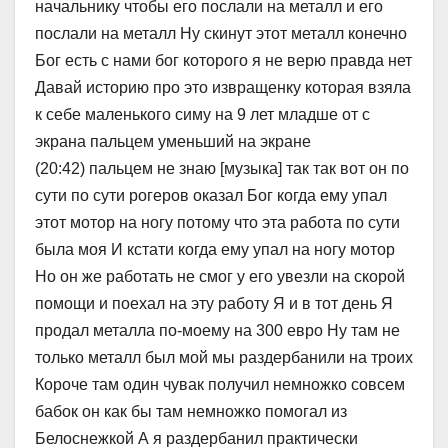
начальнику чтобы его послали на металл и его
послали на металл Ну скинут этот металл конечно
Бог есть с нами бог которого я не верю правда нет
Давай историю про это извращенку которая взяла
к себе маленького симу на 9 лет младше от с
экрана пальцем уменьший на экране
(20:42) пальцем не знаю [музыка] так так вот он по
сути по сути рогеров оказал Бог когда ему упал
этот мотор на ногу потому что эта работа по сути
была моя И кстати когда ему упал на ногу мотор
Но он же работать не смог у его увезли на скорой
помощи и поехал на эту работу Я и в тот день Я
продал металла по-моему на 300 евро Ну там не
только металл был мой мы раздербанили на троих
Короче там один чувак получил немножко совсем
бабок он как бы там немножко помогал из
Белоснежкой А я раздербанил практически