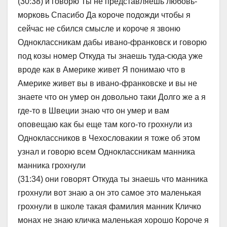
(30:38) и говорю Ты не представляешь любовь-
морковь Спасибо Да короче подожди чтобы я
сейчас не сбился смысле и короче я звоню
Одноклассникам дабы ивано-франковск и говорю
под козы номер Откуда ты знаешь туда-сюда уже
вроде как в Америке живет Я понимаю что в
Америке живет вы в ивано-франковске и вы не
знаете что он умер он довольно таки Долго же а я
где-то в Швеции знаю что он умер и вам
оповещаю как бы еще там кого-то грохнули из
Одноклассников в Чехословакии я тоже об этом
узнал и говорю всем Одноклассникам манника
манника грохнули
(31:34) они говорят Откуда ты знаешь что манника
грохнули вот знаю а он это самое это маленькая
грохнули в школе такая фамилия манник Кличко
монах не знаю кличка маленькая хорошо Короче я