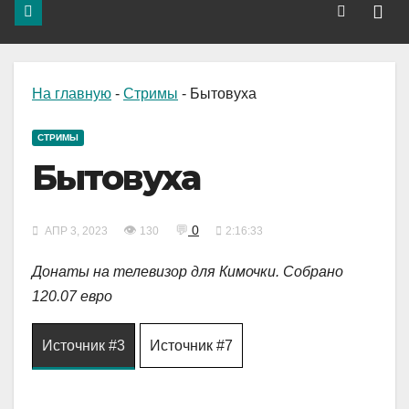
На главную
-
Стримы
-
Бытовуха
СТРИМЫ
Бытовуха
👁
💬
0
АПР 3, 2023
130
2:16:33
Донаты на телевизор для Кимочки. Собрано
120.07 евро
Источник #3
Источник #7