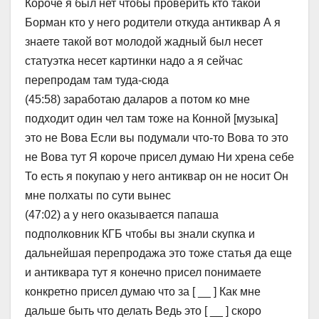
Короче я был нет чтобы проверить кто такой
Борман кто у него родители откуда антиквар А я
знаете такой вот молодой жадный был несет
статуэтка несет картинки надо а я сейчас
перепродам там туда-сюда
(45:58) заработаю даларов а потом ко мне
подходит один чел там тоже на Конной [музыка]
это не Вова Если вы подумали что-то Вова то это
не Вова тут Я короче присел думаю Ни хрена себе
То есть я покупаю у него антиквар он не носит Он
мне полхаты по сути вынес
(47:02) а у него оказывается папаша
подполковник КГБ чтобы вы знали скупка и
дальнейшая перепродажа это тоже статья да еще
и антиквара тут я конечно присел понимаете
конкретно присел думаю что за [ __ ] Как мне
дальше быть что делать Ведь это [ __ ] скоро