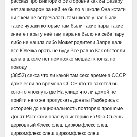
рассказ про Викторию Викторовна как бы Базару
нет зашкваром за ней не было в школе Она кстати
ни с кем не встречалась там школе у нас были
такие чуваки которые там были такие пары такие
знаете пары у неё там пара не было на себе пару
либо не нашла либо Может родители Запрещали
все Юлечка орать не буду Все равно Как обстояли
дела в школе нет немножко мешает кнопка по
поводу
(38:52) секса что ли какой там секс времена СССР
даже если во времена СССР кто-то захотел бы
кого-то чпокнуть где На улице что ли домой не
прийти него же пропускать донаты Разберись с
историей до национальность повторяю прошлые
Донат Расскажи опасную историю из 90-х Съешь
церковный Флекс слеш циркомфлекс слеш
циркомфлекс слеш циркомфлекс слеш