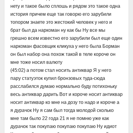
нету и такое было сплошь и рядом это такое одна
история причем еще так говорю его зарубили
топором знаете это жестокий человек у него и
брат был да наркоман ну как бы Ну все мы
грешно всем известно его зарубили был еще один
наркоман фасовщик кликуха у него была Борман
он был набор она похож такой в теле короче он
мне тоже носил валюту
(45:02) а потом стал носить антиквар Я у него
пару статуэток купил бронзовых туда-сюда
расслабился думаю нормально буду потихоньку
весь антиквар дарить Вот и короче носит антиквар
носит антиквар ко мне на дозу то надо и короче а
я дурачок Ну я сам был тогда молодой сколько
мне там было 22 года 21 я не помню уже как
дурачок так покупаю покупаю покупаю Ну идиот