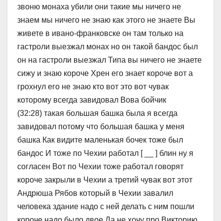
звоню монаха убили они такие мы ничего не
знаем мы ничего не знаю как этого не знаете Вы
живете в ивано-франковске он там только на
гастроли выезжал монах но он такой бандос был
он на гастроли выезжал Типа вы ничего не знаете
сижу и знаю короче Хрен его знает короче вот а
грохнул его не знаю кто вот это вот чувак
которому всегда завидовал Вова бойчик
(32:28) такая большая башка была я всегда
завидовал потому что большая башка у меня
башка Как видите маленькая бочек тоже был
бандос И тоже по Чехии работал [ __ ] блин ну я
согласен Вот по Чехии тоже работал говорят
короче закрыли в Чехии а третий чувак вот этот
Андрюша Рябов который в Чехии завалил
человека здание надо с ней делать с ним пошли
короче надо было двое Да не хочу про Викторию