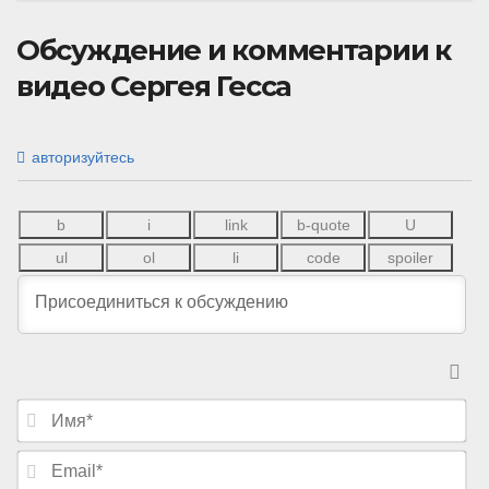
Обсуждение и комментарии к
видео Сергея Гесса
авторизуйтесь
И
м
я
E
*
m