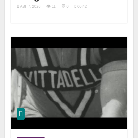
👁
💬
АВГ 7, 2026
11
0
00:42