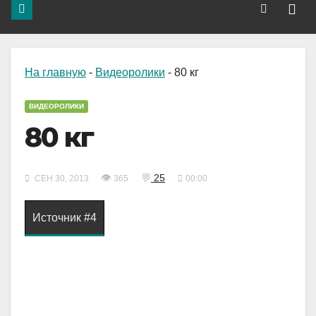
На главную
-
Видеоролики
-
80 кг
ВИДЕОРОЛИКИ
80 кг
👁
💬
25
СЕН 30, 2013
365
00:00
Источник #4