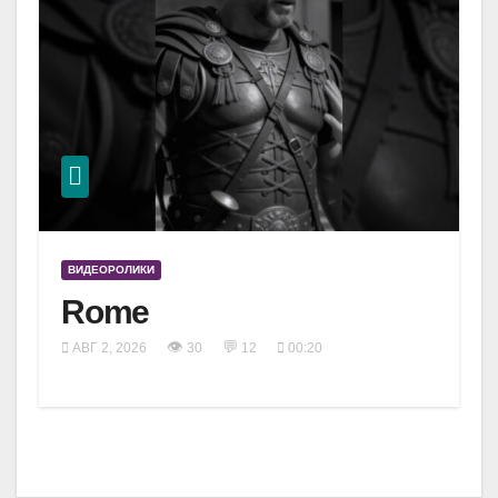
ВИДЕОРОЛИКИ
Rome
👁
💬
АВГ 2, 2026
30
12
00:20