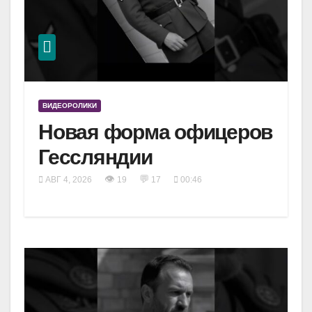
ВИДЕОРОЛИКИ
Новая форма офицеров
Гессляндии
👁
💬
АВГ 4, 2026
19
17
00:46