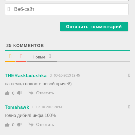
a
В
i
е
l
б
*
-
с
а
й
т
25
КОММЕНТОВ
Новые
THERaskladushka
03-10-2013 19:45
на немца похож с новой причей)
Ответить
0
Tomahawk
02-10-2013 20:41
говно дибил! инфа 100%
Ответить
0