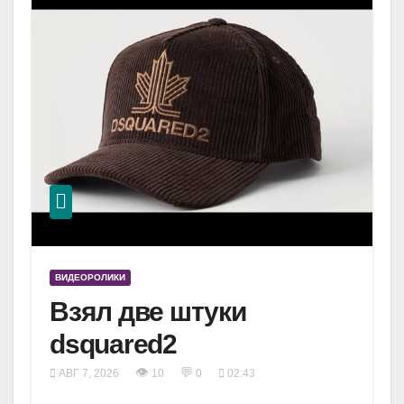
ВИДЕОРОЛИКИ
Взял две штуки
dsquared2
👁
💬
АВГ 7, 2026
10
0
02:43