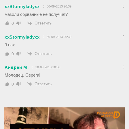
xxStormyladyxx
30-09-2013 20:39
мазоли сорванные не получил?
Ответить
0
xxStormyladyxx
30-09-2013 20:39
3 нах
Ответить
0
Андрей М.
30-09-2013 20:38
Молодец, Серёга!
Ответить
0