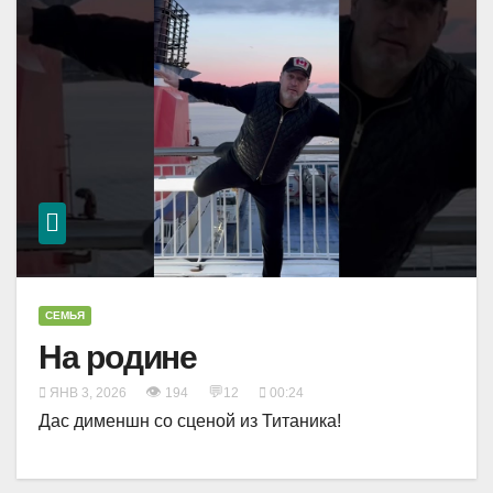
СЕМЬЯ
На родине
👁
💬
ЯНВ 3, 2026
194
12
00:24
Дас дименшн со сценой из Титаника!