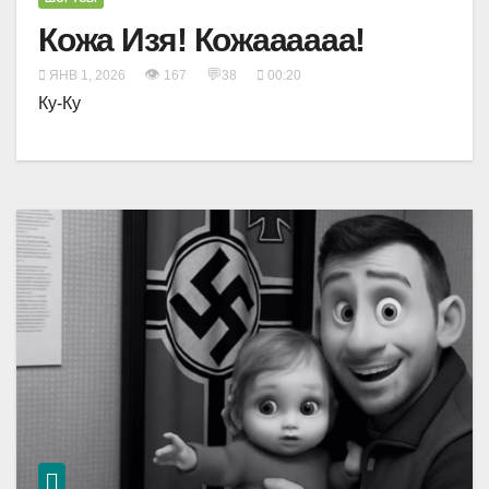
Кожа Изя! Кожаааааа!
👁
💬
ЯНВ 1, 2026
167
38
00:20
Ку-Ку