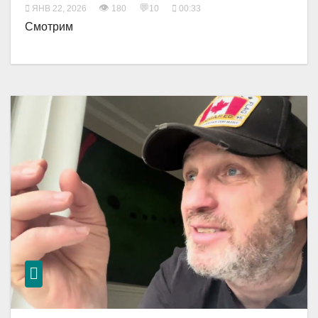
👁
💬
ЯНВ 22, 2026
180
10
00:33
Смотрим