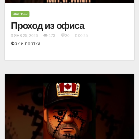
ШОРТСЫ
Проход из офиса
👁
💬
ЯНВ 25, 2026
173
20
00:25
Фак и портки