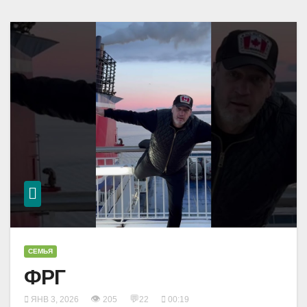
СЕМЬЯ
ФРГ
👁
💬
ЯНВ 3, 2026
205
22
00:19