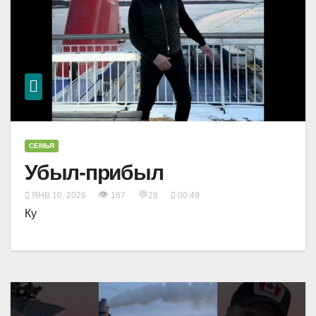
СЕМЬЯ
Убыл-прибыл
👁
💬
ЯНВ 10, 2026
167
28
00:49
Ку