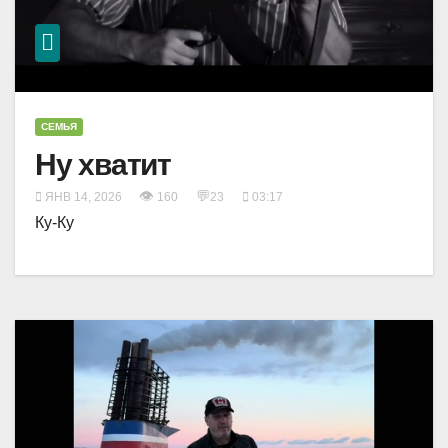
СЕМЬЯ
Ну хватит
👁
💬
ЯНВ 14, 2026
160
23
03:17
Ку-Ку